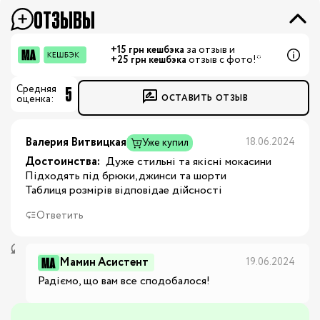
ОТЗЫВЫ
+15 грн кешбэка
за отзыв и
+25 грн кешбэка
отзыв с фото!*
5
Средняя
ОСТАВИТЬ ОТЗЫВ
оценка:
Валерия Витвицкая
18.06.2024
Уже купил
Достоинства:
 Дуже стильнi та якiснi мокасини 

Пiдходять пiд брюки,джинси та шорти 

Таблиця розмiрiв вiдповiдае дiйсностi
Ответить
Мамин Асистент
19.06.2024
Радіємо, що вам все сподобалося!