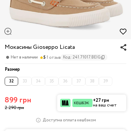
Мокасины Gioseppo Licata
·
Нет в наличии
Код: 241.71017.BEIG
5
1 отзыв
Размер
32
33
34
35
36
37
38
39
899 грн
+27 грн
на ваш счет
2 290 грн
Доступна оплата кешбэком