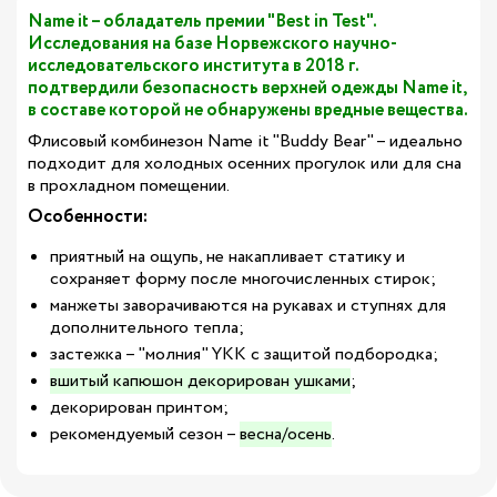
Name it – обладатель премии "Best in Test".
Исследования на базе Норвежского научно-
исследовательского института в 2018 г.
подтвердили безопасность верхней одежды Name it,
в составе которой не обнаружены вредные вещества.
Флисовый комбинезон Name it "Buddy Bear" – идеально
подходит для холодных осенних прогулок или для сна
в прохладном помещении.
Особенности:
приятный на ощупь, не накапливает статику и
сохраняет форму после многочисленных стирок;
манжеты заворачиваются на рукавах и ступнях
для
дополнительного тепла;
застежка – "молния" YKK с защитой подбородка;
вшитый капюшон декорирован ушками
;
декорирован принтом;
рекомендуемый сезон –
весна/осень
.