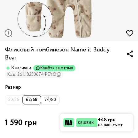
Флисовый комбинезон Name it Buddy
Bear
В наличии
Кешбэк за отзыв
Код: 261.13250674.PEYO
Размер
50/56
62/68
74/80
+48 грн
1 590 грн
на ваш счет