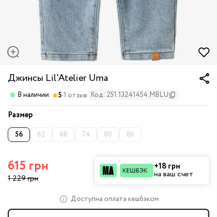
Джинсы Lil'Atelier Uma
·
В наличии
Код: 251.13241454.MBLU
5
1 отзыв
Размер
56
62
68
74
80
86
615 грн
+18 грн
на ваш счет
1 229 грн
Доступна оплата кешбэком