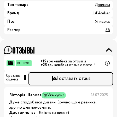
Тип товара
Джинсы
Бренд
Lil'Atelier
Пол
Унисекс
Размер
56
ОТЗЫВЫ
+15 грн кешбэка
за отзыв и
+25 грн кешбэка
отзыв с фото!*
5
Средняя
ОСТАВИТЬ ОТЗЫВ
оценка:
Вікторія Шарова
15.07.2025
Уже купил
Дуже сподобався дизайн. Зручно що є резинка,
зручно для немовляти.
Достоинства:
 Якість на висоті