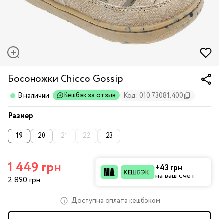
Босоножки Chicco Gossip
Кешбэк за отзыв
В наличии
Код: 010.73081.400
Размер
19
20
21
22
23
1 449 грн
+43 грн
на ваш счет
2 890 грн
Доступна оплата кешбэком