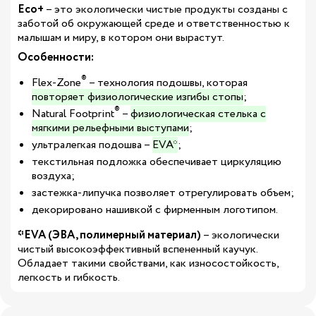
Eco+
– это э
кологически чистые продукты созданы с
заботой об окружающей среде и ответственностью к
малышам и миру, в котором они вырастут
.
Особенности:
®
Flex-Zone
– технология подошвы, которая
повторяет физиологические изгибы стопы
;
®
Natural Footprint
–
физиологическая стелька с
мягкими рельефными выступами
;
ультралегкая подошва –
EVA*
;
текстильная подложка обеспечивает циркуляцию
воздуха;
застежка-липучка позволяет отрегулировать объем;
декорировано нашивкой с фирменным логотипом.
*EVA (ЭВА, полимерный материал)
– экологически
чистый высокоэффективный вспененный каучук.
Обладает такими свойствами, как износостойкость,
легкость и гибкость.