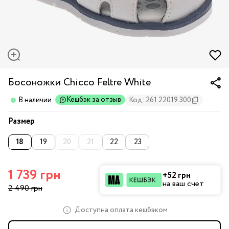
Босоножки Chicco Feltre White
Кешбэк за отзыв
В наличии
Код: 261.22019.300
Размер
18
19
20
21
22
23
1 739 грн
+52 грн
на ваш счет
2 490 грн
Доступна оплата кешбэком