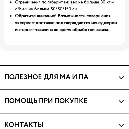
Ограничения по габаритам: вес не больше 30 кг и
объем не больше 50*50*150 см.
Обратите внимание! Возможность совершения
экспресс-доставки подтверждается менеджером
интернет-магазина во время обработки заказа.
ПОЛЕЗНОЕ ДЛЯ МА И ПА
Про МА и Маминых Ассистентов
ПОМОЩЬ ПРИ ПОКУПКЕ
Программа Ма Кешбэк
Наши магазины
Ма Клуб
КОНТАКТЫ
Доставка и оплата