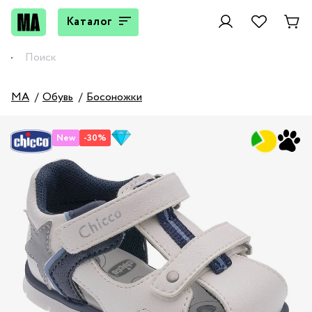
Каталог
MA
Обувь
Босоножки
New
-30%