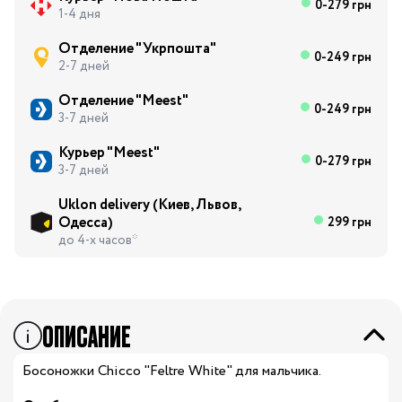
0-279 грн
1-4 дня
Отделение "Укрпошта"
0-249 грн
2-7 дней
Отделение "Meest"
0-249 грн
3-7 дней
Курьер "Meest"
0-279 грн
3-7 дней
Uklon delivery (Киев, Львов,
Одесса)
299 грн
до 4-х часов*
ОПИСАНИЕ
Босоножки Chicco "Feltre White" для мальчика.