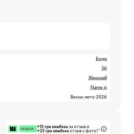
3/34
Бренды:
Боди
56
Женский
Name it
Бренды:
Весна-лето 2026
+15 грн кешбэка
за отзыв и
+25 грн кешбэка
отзыв с фото!*