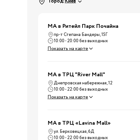
Стульчики для кормле
Город:
Киев
Электроприборы
Коляски
МА в Ритейл Парк Почайна
Вожжи
пр-т Степана Бандеры, 15Г
Нагрудные сумки
Улица
10:00 - 20:00 без выходных
Показать на карте
Детский транспорт
Аксессуары для колясок
Автокресла
MA в ТРЦ "River Mall"
Аксессуары для
Днепровская набережная, 12
Путешествия
путешествий
10:00 - 22:00 без выходных
Чемоданы для
Показать на карте
путешествий
Детские смеси
Каши
MA в ТРЦ «Lavina Mall»
Пюре и снеки
ул. Берковецкая, 6Д
10:00 - 22:00 без выходных