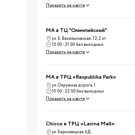
Стульчики для корм
Показать на карте
Аксессуары для
стульчиков
Молокоотсосы
MA в ТЦ "Олимпийский"
Бутылочки для корм
ул. Б. Васильковская, 72, 2 эт.
Соски для бутылоче
10:00 - 21:00 без выходных
Кормление
Пустышки, карабины
Показать на карте
Машины для
приготовления смес
Подогреватели и
MA в ТРЦ «Respublika Park»
стерилизаторы
ул. Окружная дорога, 1
10:00 - 22:00 без выходных
Пароварки-блендер
Показать на карте
Слюнявчики и нагру
Детская посуда
Подушки для кормл
Chicco в ТРЦ «Lavina Mall»
Для мам
ул. Берковецкая, 6Д