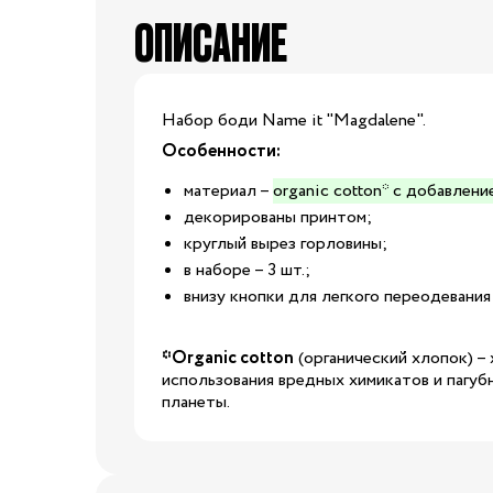
Обувь по размеру
ОПИСАНИЕ
15
16
17
18
Набор боди Name it "Magdalene".
20
21
22
23
Особенности:
Обувь
25
26
27
28
2
материал –
organic cotton* с добавлени
декорированы принтом;
29
30
31
31.5
круглый вырез горловины;
в наборе – 3 шт.;
32.5
33
33.5
34
3
внизу кнопки для легкого переодевания
35
36
37
37.5
*Organic cotton
(органический хлопок) –
использования вредных химикатов и пагуб
планеты.
39
40
20/21
22/23
2
24/25
25/26
26/27
27/28
2