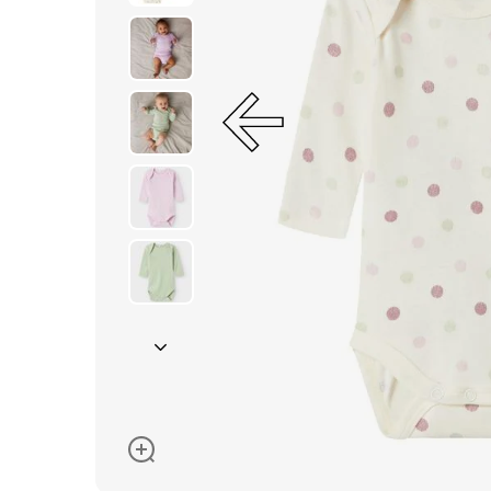
Очки солнцезащитные
Пеленки
Пижамы и халаты
Платья и юбки
Термобелье
Одежда
Полотенца и накидки
Регланы, поло и рубаш
Рюкзаки и сумки
Футболки и майки
Шапки, шарфы, перчатк
Шорты
Аксессуары
Одежда по размер
50-68 см