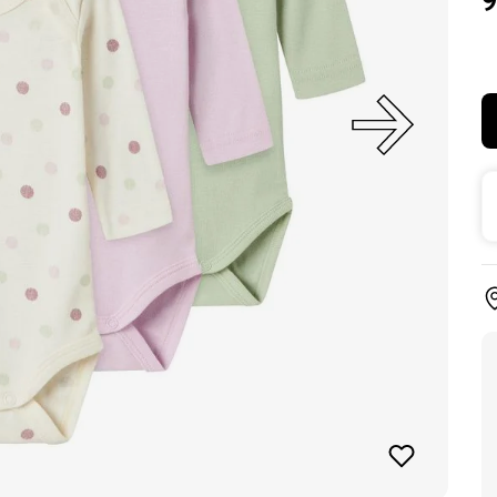
9
ки
и
у