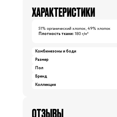
ХАРАКТЕРИСТИКИ
29/30
30/31
31/32
32/33
3
34/35
51% органический хлопок, 49% хлопок
Одежда для беременных
Плотность ткани:
180 г/м²
Белье дородовое
Белье послеродовое
Комбинезоны и боди
Витамины
Размер
Для
Гигиена мамы
мам
Пол
Косметика для мам
Бренд
Наборы в роддом
Коллекция
Молокоотсосы
Подушки для кормления
Кроватки и люльки
ОТЗЫВЫ
Постельные