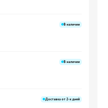
ления
В наличии
ления
к
и
В наличии
ы
дники
Бренды:
ения
Доставка от
2-х дней