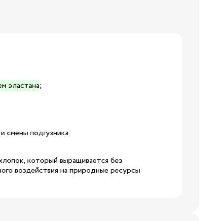
19
24
8.5
ем эластана
;
32
4.5
 и смены подгузника.
38
 хлопок, который выращивается без
ного воздействия на природные ресурсы
3/24
8/29