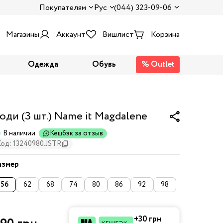
Покупателям
Рус
(044) 323-09-06
Магазины
Аккаунт
Вишлист
Корзина
Одежда
Обувь
% Outlet
оди (3 шт.) Name it Magdalene
В наличии
Кешбэк за отзыв
Код: 13240980.JSTR
азмер
56
62
68
74
80
86
92
98
+30 грн