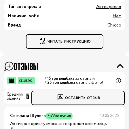
Тип автокресла
Автокресло
Наличие Isofix
Нет
Бренд
Chicco
ЧИТАТЬ ИНСТРУКЦИЮ
ОТЗЫВЫ
+15 грн кешбэка
за отзыв и
+25 грн кешбэка
отзыв с фото!*
5
Средняя
ОСТАВИТЬ ОТЗЫВ
оценка:
Світлана Шульга
10.05.2025
Уже купил
Активно користуємось автокріслом вже місяць.