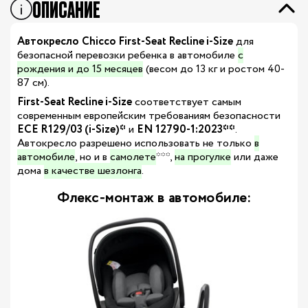
ОПИСАНИЕ
Автокресло
Chicco First-Seat Recline i-Size
для
безопасной перевозки ребенка в автомобиле
с
рождения и до 15 месяцев
(весом до 13 кг и ростом 40-
87 см).
First-Seat Recline i-Size
соответствует самым
современным европейским требованиям безопасности
ECE R129/03 (i-Size)*
и
EN 12790-1:2023**
.
Автокресло разрешено использовать не только
в
автомобиле
, но и в
самолете
***,
на прогулке
или даже
дома
в качестве шезлонга
.
Флекс-монтаж в автомобиле: