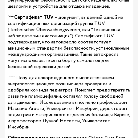
регулирующий безопасность детских изделий, включая
шезлонги и устройства для отдыха младенцев.
***
Сертификат TÜV
– документ, выданный одной из
сертификационных организаций группы TÜV
(Technischer Überwachungsverein, или "Техническая
наблюдательная ассоциация"). Сертификат TÜV
подтверждает, что автокресло соответствует
авиационным стандартам безопасности, установленным
международными организациями. Такие автокресла
могут использоваться на борту самолетов для
безопасной перевозки детей.
****Позу для новорожденного с использованием
энергопоглощающего позиционера проверила и
одобрила команда педиатров. Помогает предотвратить
развитие плагиоцефалии, оставляя голову свободной
для движения. Исследование выполнено профессором
Массимо Агости, Университет Инсубрии, директором
педиатрии и материнского отделения больницы Варезе,
и профессором Луаной Носетти, Университет
Инсубрии.