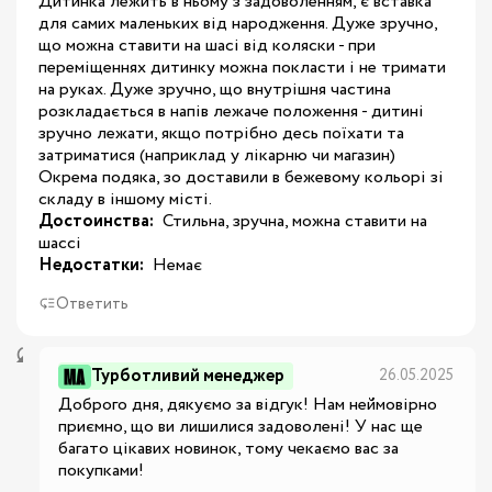
Дитинка лежить в ньому з задоволенням, є вставка
для самих маленьких від народження. Дуже зручно,
що можна ставити на шасі від коляски - при
переміщеннях дитинку можна покласти і не тримати
на руках. Дуже зручно, що внутрішня частина
розкладається в напів лежаче положення - дитині
зручно лежати, якщо потрібно десь поїхати та
затриматися (наприклад у лікарню чи магазин)
Окрема подяка, зо доставили в бежевому кольорі зі
складу в іншому місті.
Достоинства:
 Стильна, зручна, можна ставити на 
шассі
Недостатки:
 Немає
Ответить
Турботливий менеджер
26.05.2025
Доброго дня, дякуємо за відгук! Нам неймовірно 
приємно, що ви лишилися задоволені! У нас ще 
багато цікавих новинок, тому чекаємо вас за 
покупками!