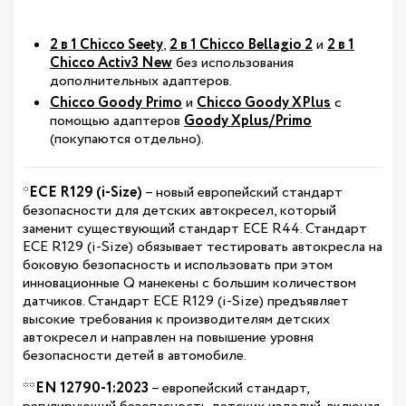
2 в 1 Chicco Seety
,
2 в 1 Chicco Bellagio 2
и
2 в 1
Chicco Activ3 New
без использования
дополнительных адаптеров.
Chicco Goody Primo
и
Chicco Goody XPlus
с
помощью адаптеров
Goody Xplus/Primo
(покупаются отдельно).
*
ECE R129 (i-Size)
– новый европейский стандарт
безопасности для детских автокресел, который
заменит существующий стандарт ECE R44. Стандарт
ECE R129 (i-Size) обязывает тестировать автокресла на
боковую безопасность и использовать при этом
инновационные Q манекены с большим количеством
датчиков. Стандарт ECE R129 (i-Size) предъявляет
высокие требования к производителям детских
автокресел и направлен на повышение уровня
безопасности детей в автомобиле.
**
EN 12790-1:2023
– европейский стандарт,