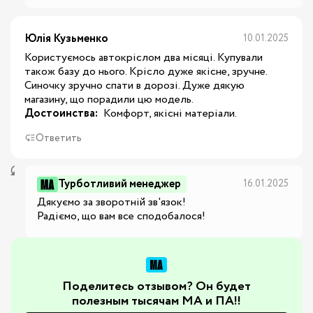
Юлія Кузьменко
10.01.2025
Користуємось автокріслом два місяці. Купували
також базу до нього. Крісло дуже якісне, зручне.
Синочку зручно спати в дорозі. Дуже дякую
магазину, що порадили цю модель.
Достоинства:
 Комфорт, якісні матеріали.
Ответить
Турботливий менеджер
16.01.2025
Дякуємо за зворотній зв'язок!

Радіємо, що вам все сподобалося!
Поделитесь отзывом? Он будет
полезным тысячам МА и ПА!!