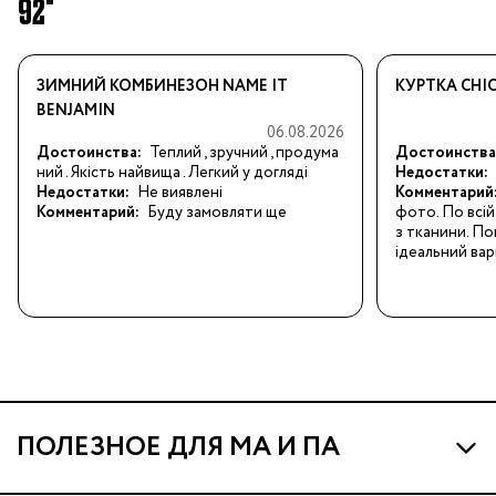
92"
ЗИМНИЙ КОМБИНЕЗОН NAME IT
КУРТКА CHI
BENJAMIN
06.08.2026
Достоинства:
Теплий , зручний , продума
Достоинства
ний . Якість найвища . Легкий у догляді
Недостатки:
Недостатки:
Не виявлені
Комментарий
Комментарий:
Буду замовляти ще
фото. По всій 
з тканини. По
ідеальний вар
ПОЛЕЗНОЕ ДЛЯ МА И ПА
Про МА и Маминых Ассистентов