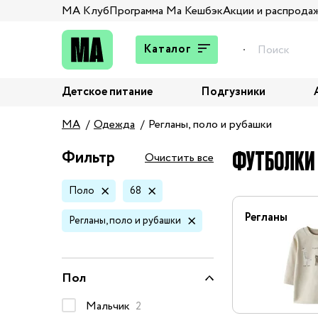
МА Клуб
Программа Ма Кешбэк
Акции и распрода
Каталог
Детское питание
Подгузники
Подарки
MA
Одежда
Регланы, поло и рубашки
Брюки и джинсы
Верхняя одежда
ФУТБОЛКИ 
Фильтр
Очистить все
Жакеты и пиджаки
Поло
68
Кардиганы и пуловеры
Колготы и носки
Регланы
Регланы, поло и рубашки
Комбинезоны,
комплекты, боди
Костюмы
Пол
Купальники и плавки
Мальчик
2
Нижнее белье