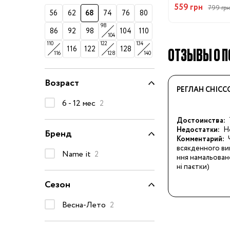
74-86 см
559 грн
799 грн
56
62
68
74
76
80
92-104 см
98
86
92
98
104
110
104
110-128 см
110
122
134
ОТЗЫВЫ О ПО
116
122
128
116
128
140
134-146 см
152-176 см
Возраст
РЕГЛАН CHICC
Босоножки
6 - 12 мес
2
Ботинки и полуботинки
Достоинства:
Кеды
Недостатки:
Н
Бренд
Комментарий:
Кроссовки
всякденного ви
Name it
2
Пинетки
ння намальоване
ні паєтки)
Сапоги
Сезон
Сланцы
Тапочки
Весна-Лето
2
Туфли