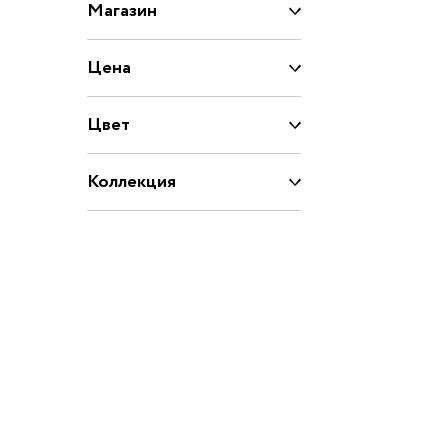
Обувь по размеру
Магазин
15
16
17
18
Цена
20
21
22
23
Цвет
Обувь
25
26
27
28
2
Коллекция
29
30
31
31.5
32.5
33
33.5
34
3
35
36
37
37.5
39
40
20/21
22/23
2
24/25
25/26
26/27
27/28
2