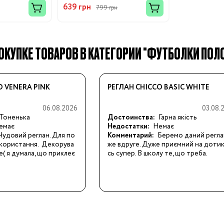
639 грн
799 грн
КУПКЕ ТОВАРОВ В КАТЕГОРИИ "ФУТБОЛКИ ПОЛО 
Бренды:
O VENERA PINK
РЕГЛАН CHICCO BASIC WHITE
06.08.2026
03.08.
Тоненька
Достоинства:
Гарна якість
емає
Недостатки:
Немає
Чудовий реглан. Для по
Комментарий:
Беремо даний регла
користання.  Декорува
же вдруге. Дуже приємний на дотик.
( я думала, що приклеє
сь супер. В школу те, що треба.