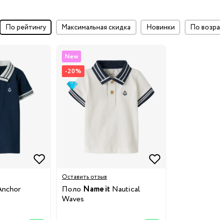
по рейтингу
максимальная скидка
Новинки
по воз
New
-20%
ки
и
Оставить отзыв
у
nchor
Поло
Name it
Nautical
Waves