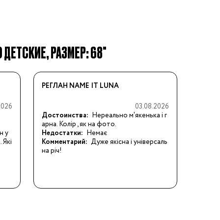
ДЕТСКИЕ, РАЗМЕР: 68"
РЕГЛАН NAME IT LUNA
2026
03.08.2026
Достоинства:
Нереально м'якенька і г
арна. Колір , як на фото.
н у
Недостатки:
Немає
 Які
Комментарий:
Дуже якісна і універсаль
на річ!