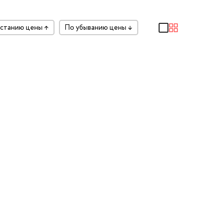
растанию цены
↑
по убыванию цены
↓