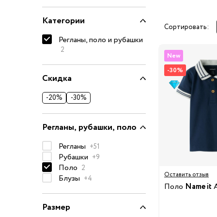
Очки солнцезащитные
Категории
Пеленки
Сортировать:
Регланы, поло и рубашки
Пижамы и халаты
2
Платья и юбки
New
Термобелье
-30%
Скидка
Одежда
Полотенца и накидки
-20%
-30%
Регланы, поло и рубаш
Рюкзаки и сумки
Регланы, рубашки, поло
Футболки и майки
Шапки, шарфы, перчатк
Регланы
+51
Рубашки
Шорты
+9
Поло
2
Аксессуары
Оставить отзыв
Блузы
+4
Одежда по размер
Поло
Name it
A
50-68 см
Размер