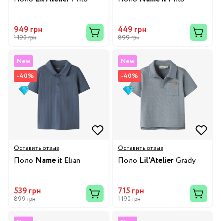
949 грн
449 грн
1 190 грн
899 грн
New
New
-40%
-40%
Оставить отзыв
Оставить отзыв
Поло
Name it
Elian
Поло
Lil'Atelier
Grady
539 грн
715 грн
899 грн
1 190 грн