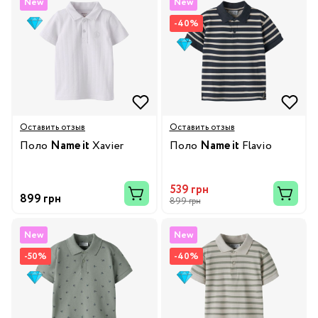
New
New
-40%
Оставить отзыв
Оставить отзыв
Поло
Name it
Xavier
Поло
Name it
Flavio
539 грн
899 грн
899 грн
New
New
-50%
-40%