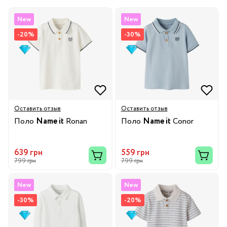
New
New
-20%
-30%
Оставить отзыв
Оставить отзыв
Поло
Name it
Ronan
Поло
Name it
Conor
639 грн
559 грн
799 грн
799 грн
New
New
-30%
-20%