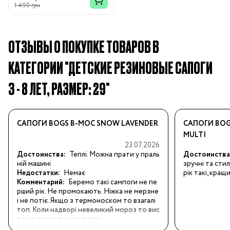
1 490 грн
ОТЗЫВЫ О ПОКУПКЕ ТОВАРОВ В
КАТЕГОРИИ "ДЕТСКИЕ РЕЗИНОВЫЕ САПОГИ
3 - 8 ЛЕТ, РАЗМЕР: 29"
САПОГИ BOGS B-MOC SNOW LAVENDER
САПОГИ BOG
MULTI
23.07.2026
Достоинства:
Теплі. Можна прати у праль
Достоинства
ній машині
зручні та сти
Недостатки:
Немає
рік такі, кращ
Комментарий:
Беремо такі сампоги не пе
рший рік. Не промокають. Ніжка не мерзне 
і не потіє. Якщо з термоноском то взагалі 
топ. Коли надворі невеликий мороз то вис
тачає просто на колготи .