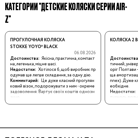
КАТЕГОРИИ "ДЕТСКИЕ КОЛЯСКИ СЕРИИ AIR-
Z"
ПРОГУЛОЧНАЯ КОЛЯСКА
КОЛЯСКА 2 В 
STOKKE YOYO³ BLACK
06.08.2026
Достоинства:
Якісна, практична, компакт
Достоинства
на, легенька, міцне шасі.
тичний, уніве
Недостатки:
Хотілося б, щоб виробник пр
оріг Полтави -
одумав ще легше складання, за одну дію.
ща амортизаці
Комментарий:
Це дуже класний прогулян
nnex). Дуже к
ковий візок, подорожувати з ним - окреме 
еобхідне.
задоволення. Вартує своїх коштів однозн
Недостатки:
ачно.
туємось люль