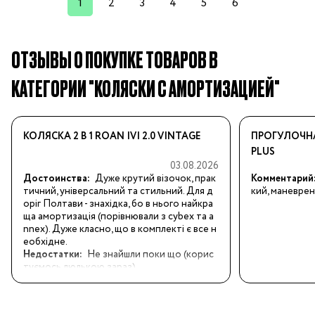
1
2
3
4
5
6
ОТЗЫВЫ О ПОКУПКЕ ТОВАРОВ В
КАТЕГОРИИ "КОЛЯСКИ С АМОРТИЗАЦИЕЙ"
КОЛЯСКА 2 В 1 ROAN IVI 2.0 VINTAGE
ПРОГУЛОЧНА
PLUS
03.08.2026
Достоинства:
Дуже крутий візочок, прак
Комментарий
тичний, універсальний та стильний. Для д
кий, маневрен
оріг Полтави - знахідка, бо в нього найкра
ща амортизація (порівнювали з cybex та a
nnex). Дуже класно, що в комплекті є все н
еобхідне.
Недостатки:
Не знайшли поки що (корис
туємось люлькою зараз)