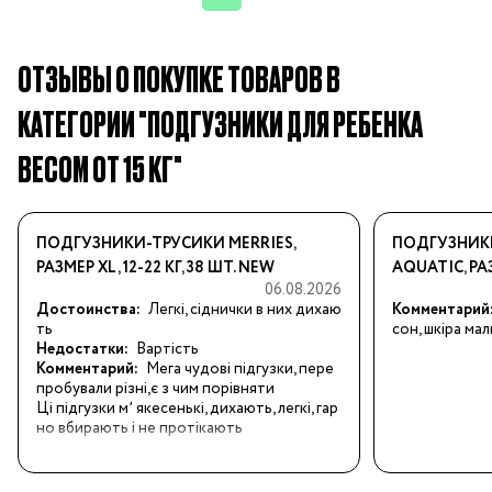
ОТЗЫВЫ О ПОКУПКЕ ТОВАРОВ В
КАТЕГОРИИ "ПОДГУЗНИКИ ДЛЯ РЕБЕНКА
ВЕСОМ ОТ 15 КГ"
ПОДГУЗНИКИ-ТРУСИКИ MERRIES,
ПОДГУЗНИКИ
РАЗМЕР XL, 12-22 КГ, 38 ШТ. NEW
AQUATIC, РАЗМ
06.08.2026
Достоинства:
Легкі, сіднички в них дихаю
Комментарий
ть
сон, шкіра ма
Недостатки:
Вартість
Комментарий:
Мега чудові підгузки, пере
пробували різні,є з чим порівняти

Ці підгузки мʼ якесенькі, дихають, легкі, гар
но вбирають і не протікають