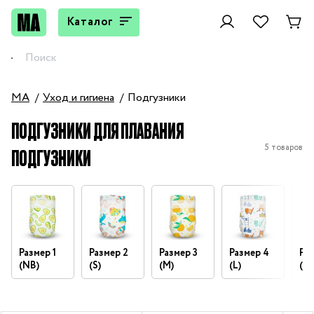
Каталог
MA
Уход и гигиена
Подгузники
ПОДГУЗНИКИ ДЛЯ ПЛАВАНИЯ
5 товаров
ПОДГУЗНИКИ
Размер 1
Размер 2
Размер 3
Размер 4
Раз
(NB)
(S)
(M)
(L)
(XL