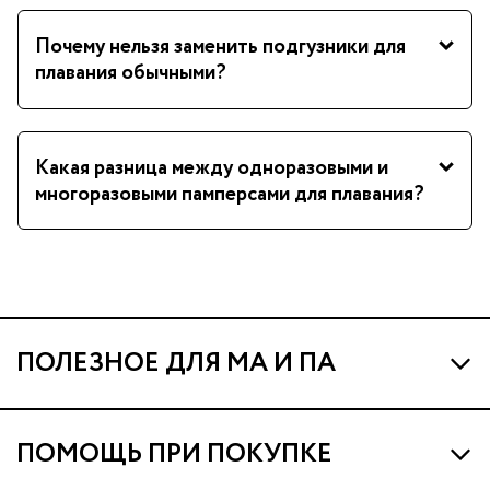
Почему нельзя заменить подгузники для
плавания обычными?
Какая разница между одноразовыми и
многоразовыми памперсами для плавания?
ПОЛЕЗНОЕ ДЛЯ МА И ПА
Про МА и Маминых Ассистентов
ПОМОЩЬ ПРИ ПОКУПКЕ
Программа Ма Кешбэк