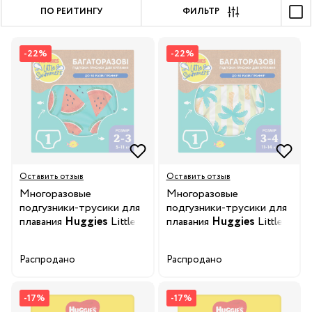
ПО РЕЙТИНГУ
ФИЛЬТР
-22%
-22%
Оставить отзыв
Оставить отзыв
Многоразовые
Многоразовые
подгузники-трусики для
подгузники-трусики для
плавания
Huggies
Little
плавания
Huggies
Little
Swimmers Watermelon,
Swimmers Tropical Tree,
размер 2-3, 5-11 кг, 1 шт.
размер 3-4, 11-14 кг, 1 шт.
Распродано
Распродано
-17%
-17%