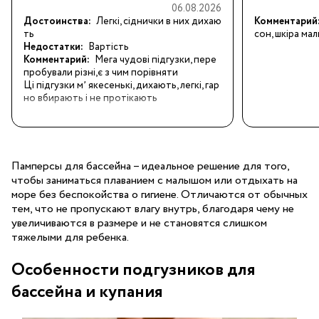
06.08.2026
Достоинства:
Легкі, сіднички в них дихаю
Комментарий
ть
сон, шкіра ма
Недостатки:
Вартість
Комментарий:
Мега чудові підгузки, пере
пробували різні,є з чим порівняти

Ці підгузки мʼ якесенькі, дихають, легкі, гар
но вбирають і не протікають
Памперсы для бассейна – идеальное решение для того,
чтобы заниматься плаванием с малышом или отдыхать на
море без беспокойства о гигиене. Отличаются от обычных
тем, что не пропускают влагу внутрь, благодаря чему не
увеличиваются в размере и не становятся слишком
тяжелыми для ребенка.
Особенности подгузников для
бассейна и купания