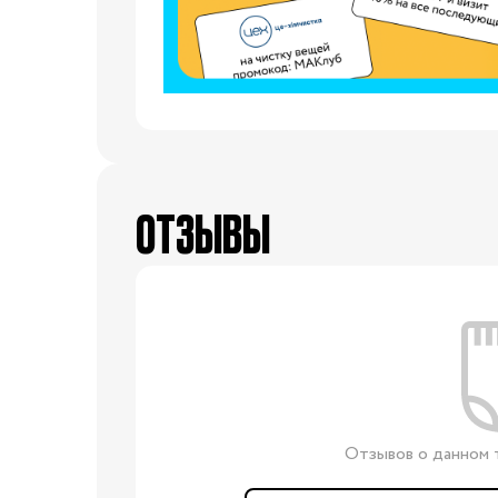
29/30
30/31
31/32
32/33
3
34/35
Одежда для беременных
Белье дородовое
Белье послеродовое
ОТЗЫВЫ
Витамины
Для
Гигиена мамы
мам
Косметика для мам
Наборы в роддом
Молокоотсосы
Подушки для кормления
Кроватки и люльки
Отзывов о данном т
Постельные