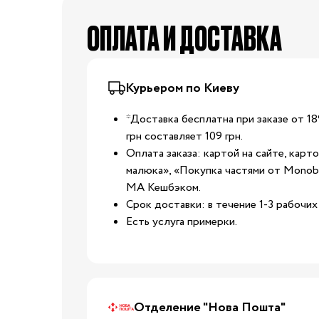
Стульчики для кормле
ОПЛАТА И ДОСТАВКА
Электроприборы
Коляски
Вожжи
Курьером по Киеву
Нагрудные сумки
Улица
Детский транспорт
*Доставка бесплатна при заказе от 18
Аксессуары для колясок
грн составляет 109 грн.
Оплата заказа: картой на сайте, карт
Автокресла
малюка», «Покупка частями от Monoba
Аксессуары для
МА Кешбэком.
Путешествия
путешествий
Срок доставки: в течение 1-3 рабочих 
Чемоданы для
Есть услуга примерки.
путешествий
Детские смеси
Каши
Пюре и снеки
Отделение "Нова Пошта"