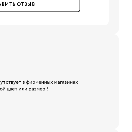
АВИТЬ ОТЗЫВ
нги
утствует в фирменных магазинах
й цвет или размер !
Бренды: