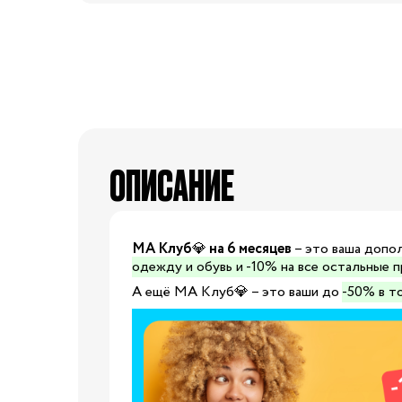
74-86 см
92-104 см
110-128 см
134-146 см
152-176 см
ОПИСАНИЕ
Босоножки
Ботинки и полуботинки
Кеды
Кроссовки
МА Клуб💎 на 6 месяцев
– это ваша допол
одежду и обувь и -10% на все остальные 
Пинетки
А ещё МА Клуб💎 – это ваши до
-50% в т
Сапоги
Сланцы
Тапочки
Туфли