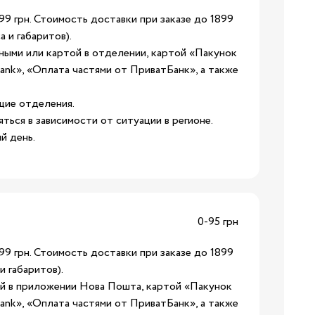
ления
99 грн. Стоимость доставки при заказе до 1899
а и габаритов).
чными или картой в отделении, картой «Пакунок
nk», «Оплата частями от ПриватБанк», а также
ления
к
щие отделения.
яться в зависимости от ситуации в регионе.
й день.
и
ы
0-95 грн
дники
Бренды:
99 грн. Стоимость доставки при заказе до 1899
и габаритов).
ения
той в приложении Нова Пошта, картой «Пакунок
nk», «Оплата частями от ПриватБанк», а также