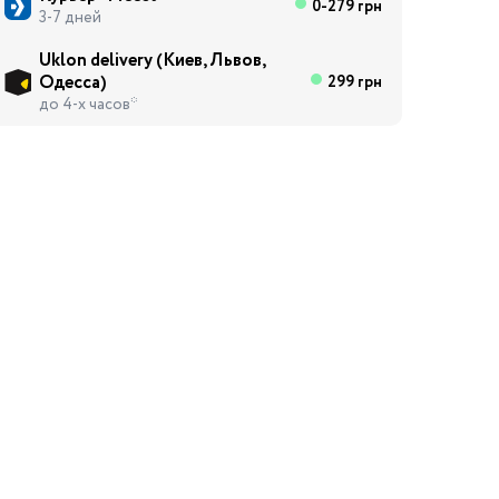
0-279 грн
3-7 дней
Uklon delivery (Киев, Львов,
Одесса)
299 грн
до 4-х часов*