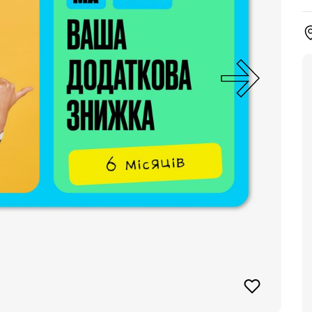
ки
и
у