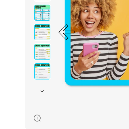
Очки солнцезащитные
Пеленки
Пижамы и халаты
Платья и юбки
Термобелье
Одежда
Полотенца и накидки
Регланы, поло и рубаш
Рюкзаки и сумки
Футболки и майки
Шапки, шарфы, перчатк
Шорты
Аксессуары
Одежда по размер
50-68 см