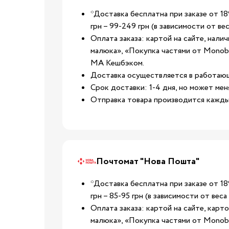
Стульчики для корм
*Доставка бесплатна при заказе от 18
Аксессуары для
грн – 99-249 грн (в зависимости от вес
стульчиков
Оплата заказа: картой на сайте, нали
Молокоотсосы
малюка», «Покупка частями от Monoba
Бутылочки для корм
МА Кешбэком.
Соски для бутылоче
Доставка осуществляется в работаю
Кормление
Срок доставки: 1-4 дня, но может мен
Пустышки, карабины
Отправка товара производится кажды
Машины для
приготовления смес
Подогреватели и
стерилизаторы
Пароварки-блендер
Почтомат "Нова Пошта"
Слюнявчики и нагру
*Доставка бесплатна при заказе от 18
Детская посуда
грн – 85-95 грн (в зависимости от веса 
Подушки для кормл
Оплата заказа: картой на сайте, кар
Для мам
малюка», «Покупка частями от Monoba