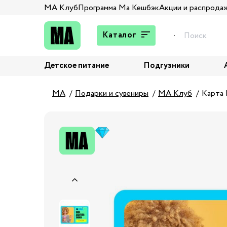
МА Клуб
Программа Ма Кешбэк
Акции и распрода
Каталог
Детское питание
Подгузники
Подарки
Брюки и джинсы
MA
Подарки и сувениры
МА Клуб
Карта 
Верхняя одежда
Жакеты и пиджаки
Кардиганы и пуловеры
Колготы и носки
Комбинезоны,
комплекты, боди
Костюмы
Купальники и плавки
Нижнее белье