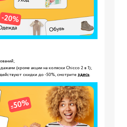
19
24
8.5
ований;
32
родажами
(кроме акции на коляски Chicco 2 в 1)
;
е действуют скидки до -50%, смотрите
здесь
.
4.5
38
3/24
8/29