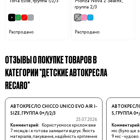
Toria Elite, группа 1/2/3
Monza Nova 2 Seatfix,
группа 2/3
Распродано
Распродано
ОТЗЫВЫ О ПОКУПКЕ ТОВАРОВ В
КАТЕГОРИИ "ДЕТСКИЕ АВТОКРЕСЛА
RECARO"
АВТОКРЕСЛО CHICCO UNICO EVO AIR I-
АВТОКРЕСЛО
SIZE, ГРУППА 0+/1/2/3
S, ГРУППА 0+/
25.07.2026
Комментарий:
Користуємося кріслом вже 
Комментарий
7 місяців і я готова залишити відгук. Якість 
міс (було ще з
матеріалів, пакування, надійність кріплення 
9 міс - чудов