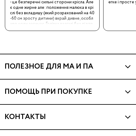
- це безперечні сильні сторони крісла. Але 
егке і просте
є одне жирне але: положення малюка в крі
слі без вкладишу (який розрахований на 40
-60 см зросту дитини) вкрай дивне, особл
иво коли засинає. Голівка взагалі без підтр
имки, положення практично сидяче, хоча н
аразі ми не сидимо самостійно. Дитина зр
остом 69 см, вкладиш по інструкції принай
мні вже давно не потрібний. Хотілось би, щ
об цей недолік врахували при проектуван
ні.
ПОЛЕЗНОЕ ДЛЯ МА И ПА
Про МА и Маминых Ассистентов
ПОМОЩЬ ПРИ ПОКУПКЕ
Программа Ма Кешбэк
Наши магазины
Ма Клуб
КОНТАКТЫ
Доставка и оплата
Подарочные сертификаты
support@ma.com.ua
Гарантия и сервис