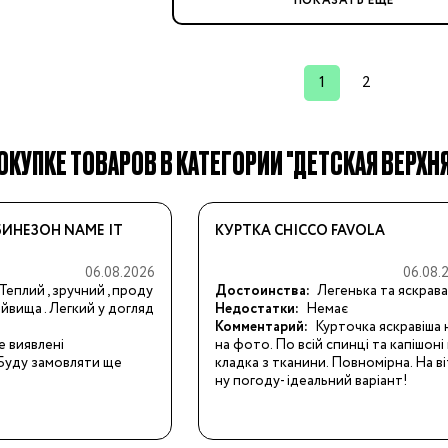
ления
ПОКАЗАТЬ ЕЩЕ
1
2
ления
к
КУПКЕ ТОВАРОВ В КАТЕГОРИИ "ДЕТСКАЯ ВЕРХНЯЯ
и
ИНЕЗОН NAME IT
КУРТКА CHICCO FAVOLA
06.08.2026
06.08.
Теплий , зручний , проду
Достоинства:
Легенька та яскрава
ы
айвища . Легкий у догляд
Недостатки:
Немає
Комментарий:
Курточка яскравіша н
дники
е виявлені
на фото. По всій спинці та капішоні 
Бренды:
Буду замовляти ще
кладка з тканини. Повномірна. На в
ну погоду- ідеальний варіант!
ения