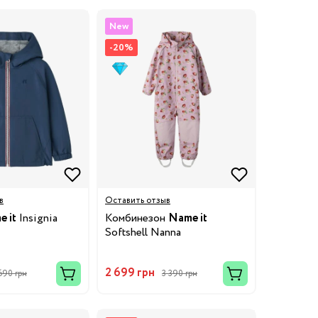
New
-20%
в
Оставить отзыв
 it
Insignia
Комбинезон
Name it
Softshell Nanna
2 699 грн
690 грн
3 390 грн