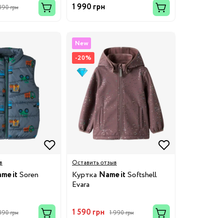
1 990 грн
 390 грн
New
-20%
в
Оставить отзыв
me it
Soren
Куртка
Name it
Softshell
Evara
1 590 грн
 390 грн
1 990 грн