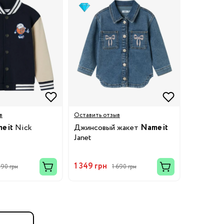
в
Оставить отзыв
e it
Nick
Джинсовый жакет
Name it
Janet
1 349 грн
390 грн
1 690 грн