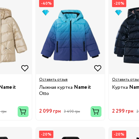
-40%
-20%
нги
Оставить отзыв
Оставить отзы
Name it
Лыжная куртка
Name it
Куртка
Name
Otto
2 099 грн
2 299 грн
 грн
3 490 грн
2
-20%
-20%
Бренды: