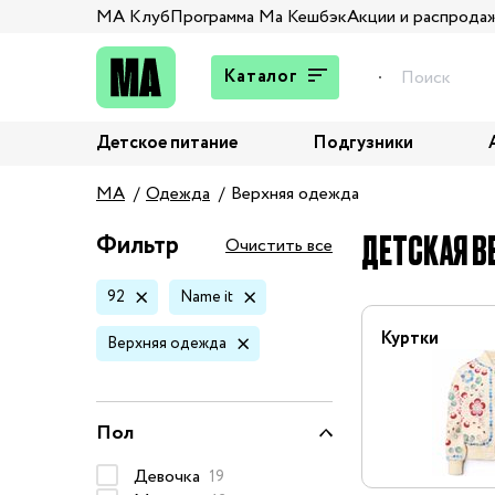
МА Клуб
Программа Ма Кешбэк
Акции и распрода
Каталог
Детское питание
Подгузники
Подарки
MA
Одежда
Верхняя одежда
Брюки и джинсы
Верхняя одежда
ДЕТСКАЯ ВЕ
Фильтр
Очистить все
Жакеты и пиджаки
92
Name it
Кардиганы и пуловеры
Колготы и носки
Куртки
Верхняя одежда
Комбинезоны,
комплекты, боди
Костюмы
Пол
Купальники и плавки
Девочка
19
Нижнее белье