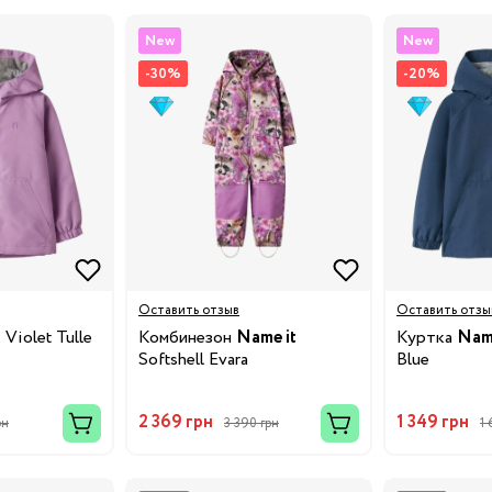
3/34
New
New
Бренды:
-30%
-20%
Оставить отзыв
Оставить отзы
t
Violet Tulle
Комбинезон
Name it
Куртка
Name
Бренды:
Softshell Evara
Blue
2 369 грн
1 349 грн
рн
3 390 грн
1 