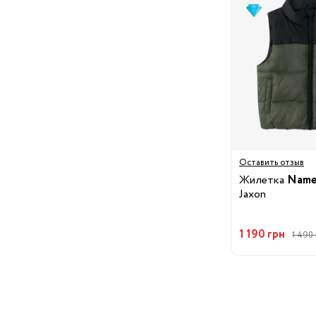
Стульчики для кормле
Электроприборы
Коляски
Вожжи
Нагрудные сумки
Улица
Детский транспорт
Аксессуары для колясок
Автокресла
Оставить отзыв
Аксессуары для
Жилетка
Name 
Путешествия
путешествий
Jaxon
Чемоданы для
путешествий
1 190 грн
1 490 
Детские смеси
Каши
Пюре и снеки