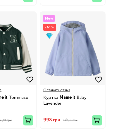
New
-41%
в
Оставить отзыв
e it
Tommaso
Куртка
Name it
Baby
Lavender
998 грн
 290 грн
1 690 грн