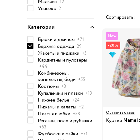
Мальчик
12
Очки солнцезащитные
Унисекс
2
Пеленки
Сортировать:
Категории
Пижамы и халаты
Платья и юбки
New
Брюки и джинсы
+71
Термобелье
-20%
Верхняя одежда
29
Одежда
Жакеты и пиджаки
+5
Полотенца и накидки
Кардиганы и пуловеры
Регланы, поло и рубаш
+44
Комбинезоны,
Рюкзаки и сумки
комплекты, боди
+55
Футболки и майки
Костюмы
+3
Шапки, шарфы, перчатк
Купальники и плавки
+13
Нижнее белье
+24
Шорты
Пижамы и халаты
+2
Аксессуары
Оставить отзыв
Платья и юбки
+58
Одежда по размер
Куртка
Name i
Регланы, поло и рубашки
+63
50-68 см
Футболки и майки
+71