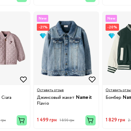
19
New
New
-21%
-20%
24
8.5
32
4.5
Оставить отзыв
Оставить отзы
38
t
Ciara
Джинсовый жакет
Name it
Бомбер
Nam
Flavio
3/24
1 499 грн
1 829 грн
 грн
1 890 грн
2
8/29