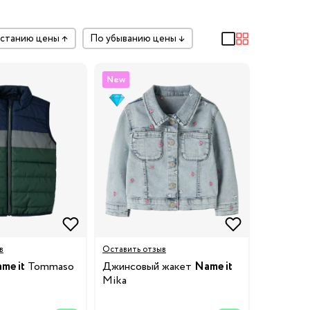
растанию цены
↑
по убыванию цены
↓
New
в
Оставить отзыв
me it
Tommaso
Джинсовый жакет
Name it
Mika