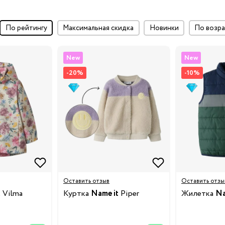
по рейтингу
максимальная скидка
Новинки
по воз
New
New
-20%
-10%
ки
и
Оставить отзыв
Оставить отзы
у
t
Vilma
Куртка
Name it
Piper
Жилетка
Na