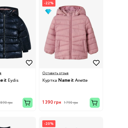
-22%
в
Оставить отзыв
 it
Eydis
Куртка
Name it
Anette
1 390 грн
 890 грн
1 790 грн
-20%