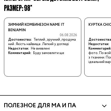
РАЗМЕР: 98"
ЗИМНИЙ КОМБИНЕЗОН NAME IT
КУРТКА CHI
BENJAMIN
06.08.2026
Достоинства:
Теплий , зручний , продума
Достоинства
ний . Якість найвища . Легкий у догляді
Недостатки:
Недостатки:
Не виявлені
Комментарий
Комментарий:
Буду замовляти ще
фото. По всій 
з тканини. По
ідеальний вар
ПОЛЕЗНОЕ ДЛЯ МА И ПА