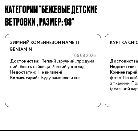
КАТЕГОРИИ "БЕЖЕВЫЕ ДЕТСКИЕ
ВЕТРОВКИ , РАЗМЕР: 98"
ЗИМНИЙ КОМБИНЕЗОН NAME IT
КУРТКА CHI
BENJAMIN
06.08.2026
Достоинства:
Теплий , зручний , продума
Достоинства
ний . Якість найвища . Легкий у догляді
Недостатки:
Недостатки:
Не виявлені
Комментарий
Комментарий:
Буду замовляти ще
фото. По всій 
з тканини. По
ідеальний вар