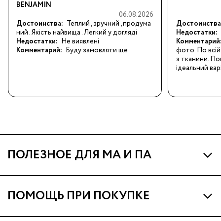
BENJAMIN
06.08.2026
Достоинства:
Теплий , зручний , продума
Достоинства
ний . Якість найвища . Легкий у догляді
Недостатки:
Недостатки:
Не виявлені
Комментарий
Комментарий:
Буду замовляти ще
фото. По всій 
з тканини. По
ідеальний вар
ПОЛЕЗНОЕ ДЛЯ МА И ПА
Про МА и Маминых Ассистентов
ПОМОЩЬ ПРИ ПОКУПКЕ
Программа Ма Кешбэк
Наши магазины
Ма Клуб