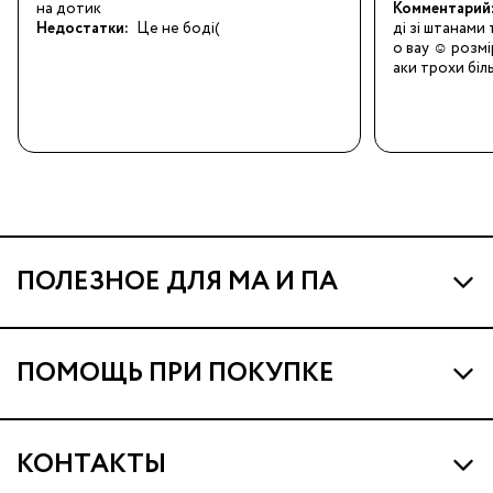
на дотик
Комментарий
Недостатки:
Це не боді(
ді зі штанами
о вау ☺️ розмі
аки трохи біл
ПОЛЕЗНОЕ ДЛЯ МА И ПА
Про МА и Маминых Ассистентов
ПОМОЩЬ ПРИ ПОКУПКЕ
Программа Ма Кешбэк
Наши магазины
Ма Клуб
КОНТАКТЫ
Доставка и оплата
Подарочные сертификаты