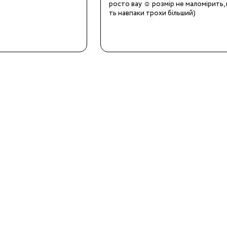
ления
росто вау ☺️ розмір не маломірить, 
ть навпаки трохи більший)
ления
к
и
ы
дники
Бренды:
ения