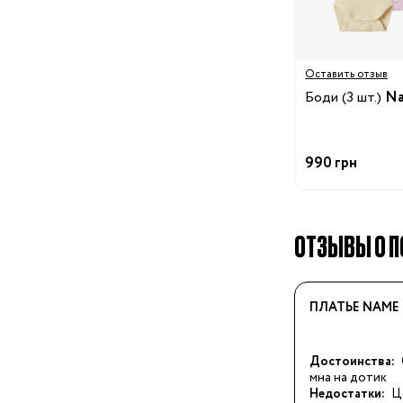
Стульчики для кормле
Электроприборы
Коляски
Оставить отзыв
Вожжи
Боди (3 шт.)
Na
Нагрудные сумки
Улица
Детский транспорт
990 грн
Аксессуары для колясок
Автокресла
Аксессуары для
ОТЗЫВЫ О ПО
Путешествия
путешествий
Чемоданы для
путешествий
ПЛАТЬЕ NAME 
Детские смеси
Каши
Достоинства:
Пюре и снеки
мна на дотик
Недостатки:
Ц