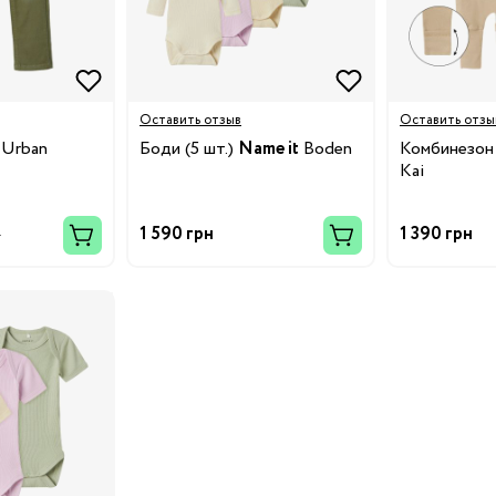
Оставить отзыв
Оставить отзы
Urban
Боди (5 шт.)
Name it
Boden
Комбинезон 
нги
Kai
1 590 грн
1 390 грн
н
Бренды: