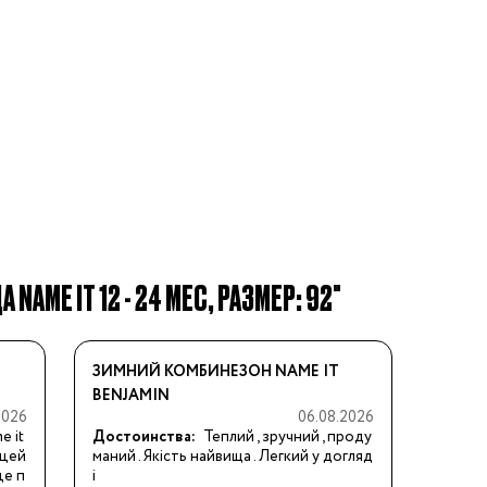
AME IT 12 - 24 МЕС, РАЗМЕР: 92"
ЗИМНИЙ КОМБИНЕЗОН NAME IT
BENJAMIN
2026
06.08.2026
e it
Достоинства:
Теплий , зручний , проду
цей 
маний . Якість найвища . Легкий у догляд
це п
і