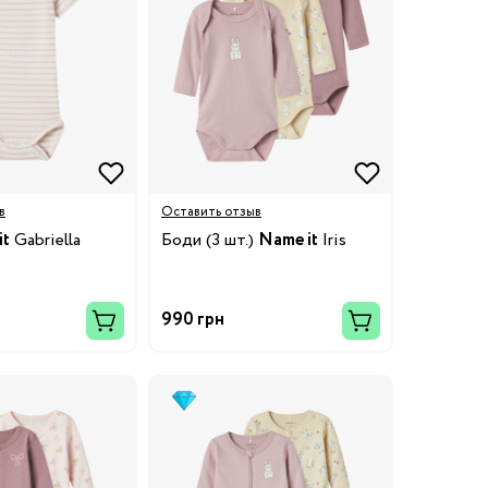
в
Оставить отзыв
it
Gabriella
Боди (3 шт.)
Name it
Iris
990 грн