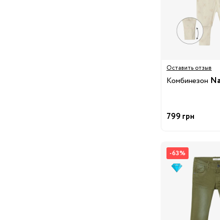
29/30
30/31
31/32
32/33
3
34/35
Одежда для беременных
Оставить отзыв
Белье дородовое
Комбинезон
Na
Белье послеродовое
Витамины
Для
799 грн
Гигиена мамы
мам
Косметика для мам
Наборы в роддом
-63%
Молокоотсосы
Подушки для кормления
Кроватки и люльки
Постельные