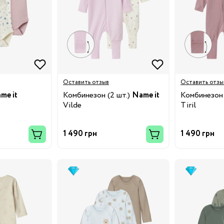
19
24
8.5
Оставить отзыв
Оставить отзы
me it
Комбинезон (2 шт.)
Name it
Комбинезон 
Vilde
Tiril
32
1 490 грн
1 490 грн
4.5
38
3/24
8/29