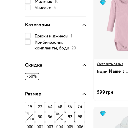
Мальчик
10
Очки солнцезащитные
Унисекс
4
Пеленки
Категории
Пижамы и халаты
Платья и юбки
Брюки и джинсы
1
Термобелье
Комбинезоны,
комплекты, боди
Одежда
20
Полотенца и накидки
Регланы, поло и рубаш
Скидка
Оставить отзыв
Рюкзаки и сумки
Боди
Name it
L
Футболки и майки
-60%
Шапки, шарфы, перчатк
599 грн
Шорты
Размер
Аксессуары
19
22
44
48
56
74
Одежда по размер
74
86
80
86
92
98
80
92
50-68 см
000
002
003
004
005
006