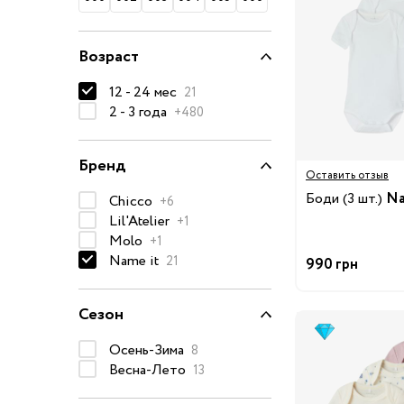
74-86 см
92-104 см
Возраст
110-128 см
12 - 24 мес
21
134-146 см
2 - 3 года
+480
152-176 см
Бренд
Босоножки
Оставить отзыв
Ботинки и полуботинки
Боди (3 шт.)
Na
Chicco
+6
Lil'Atelier
Кеды
+1
Molo
+1
Кроссовки
Name it
21
990 грн
Пинетки
Сапоги
Сезон
Сланцы
Осень-Зима
8
Тапочки
Весна-Лето
13
Туфли