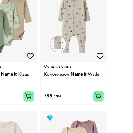
в
Оставить отзыв
)
Name it
Klaus
Комбинезон
Name it
Wade
799 грн