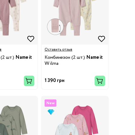
в
Оставить отзыв
(2 шт.)
Name it
Комбинезон (2 шт.)
Name it
Wilma
1 390 грн
New