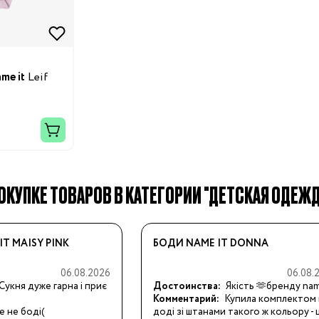
ния
me it
Leif
Бренды:
КУПКЕ ТОВАРОВ В КАТЕГОРИИ "ДЕТСКАЯ ОДЕЖДА N
Бренды:
IT MAISY PINK
БОДИ NAME IT DONNA
06.08.2026
06.08.
Сукня дуже гарна і приє
Достоинства:
Якість 🫶бренду nam
Комментарий:
Купила комплектом 
е не боді(
доді зі штанами такого ж кольору - 