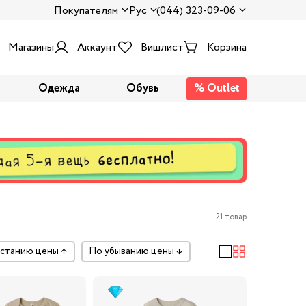
Покупателям
Рус
(044) 323-09-06
Магазины
Аккаунт
Вишлист
Корзина
Одежда
Обувь
% Outlet
21 товар
растанию цены
↑
по убыванию цены
↓