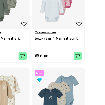
в
Оставить отзыв
)
Name it
Brian
Боди (3 шт.)
Name it
Bambi
899 грн
New