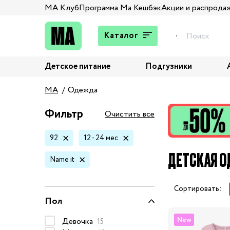
МА Клуб
Программа Ма Кешбэк
Акции и распрода
Каталог
Детское питание
Подгузники
Подарки
MA
Одежда
Брюки и джинсы
Верхняя одежда
Фильтр
Очистить все
Жакеты и пиджаки
92
12 - 24 мес
Кардиганы и пуловеры
ДЕТСКАЯ ОД
Колготы и носки
Name it
Комбинезоны,
комплекты, боди
Сортировать:
Костюмы
Пол
Купальники и плавки
New
Девочка
15
Нижнее белье