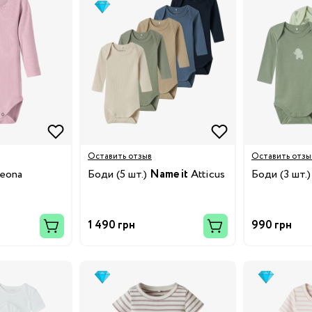
ки
Оставить отзыв
Оставить отзы
eona
Боди (5 шт.)
Name it
Atticus
Боди (3 шт.
и
1 490 грн
990 грн
у