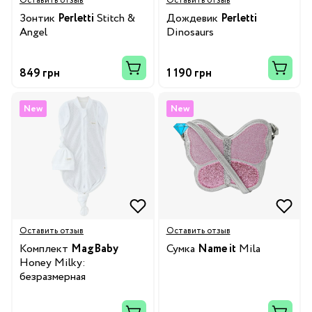
Оставить отзыв
Оставить отзыв
Зонтик
Perletti
Stitch &
Дождевик
Perletti
Angel
Dinosaurs
849 грн
1 190 грн
New
New
Оставить отзыв
Оставить отзыв
Комплект
MagBaby
Сумка
Name it
Mila
Honey Milky:
безразмерная
европеленка и шапка