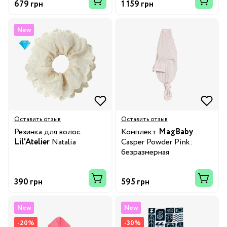
679 грн
1 159 грн
New
Оставить отзыв
Оставить отзыв
Резинка для волос
Комплект
MagBaby
Lil'Atelier
Natalia
Casper Powder Pink:
безразмерная
европеленка и шапка
390 грн
595 грн
New
New
-20%
-30%