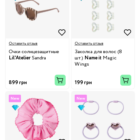
Оставить отзыв
Оставить отзыв
Очки солнцезащитные
Заколка для волос (8
Lil'Atelier
Sandra
шт.)
Name it
Magic
Wings
899 грн
199 грн
New
New