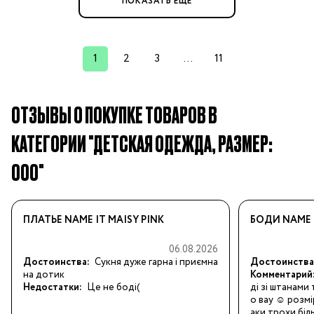
ПОКАЗАТЬ ЕЩЕ
1
2
3
...
11
ОТЗЫВЫ О ПОКУПКЕ ТОВАРОВ В
КАТЕГОРИИ "ДЕТСКАЯ ОДЕЖДА, РАЗМЕР:
000"
ПЛАТЬЕ NAME IT MAISY PINK
БОДИ NAME 
06.08.2026
Достоинства:
Сукня дуже гарна і приємна 
Достоинства
на дотик
Комментарий
Недостатки:
Це не боді(
ді зі штанами
о вау ☺️ розмі
аки трохи біл