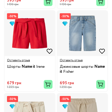
595 грн
595 грн
1 190 грн
1 190 грн
-50%
-50%
Оставить отзыв
Оставить отзыв
Шорты
Name it
Irene
Джинсовые шорты
Name
it
Fisher
679 грн
695 грн
1 359 грн
1 390 грн
-50%
-50%