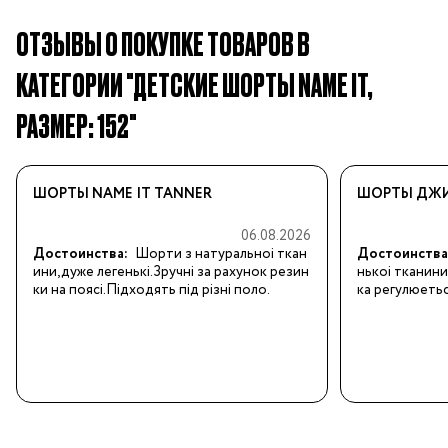
ОТЗЫВЫ О ПОКУПКЕ ТОВАРОВ В
КАТЕГОРИИ "ДЕТСКИЕ ШОРТЫ NAME IT,
РАЗМЕР: 152"
ШОРТЫ NAME IT TANNER
ШОРТЫ ДЖИН
06.08.2026
Достоинства:
Шорти з натуральноi ткан
Достоинства
ини,дуже легенькi.Зручнi за рахунок резин
нькоi тканини
ки на поясi.Пiдходять пiд рiзнi поло.
ка регулюетьс