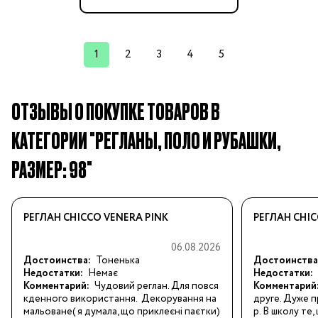
1
2
3
4
5
ОТЗЫВЫ О ПОКУПКЕ ТОВАРОВ В
КАТЕГОРИИ "РЕГЛАНЫ, ПОЛО И РУБАШКИ,
РАЗМЕР: 98"
РЕГЛАН CHICCO VENERA PINK
РЕГЛАН CHIC
06.08.2026
Достоинства:
Тоненька
Достоинства
Недостатки:
Немає
Недостатки:
Комментарий:
Чудовий реглан. Для повся
Комментарий
кденного використання.  Декорування на
друге. Дуже п
мальоване( я думала, що приклеєні паєтки)
р. В школу те,