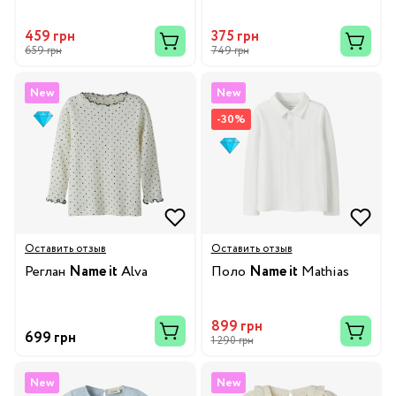
459 грн
375 грн
659 грн
749 грн
New
New
-30%
Оставить отзыв
Оставить отзыв
Реглан
Name it
Alva
Поло
Name it
Mathias
899 грн
699 грн
1 290 грн
New
New