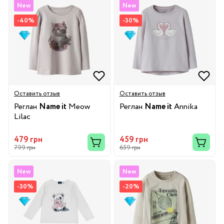
New
New
-40%
-30%
Оставить отзыв
Оставить отзыв
Реглан
Name it
Meow
Реглан
Name it
Annika
Lilac
479 грн
459 грн
799 грн
659 грн
New
New
-30%
-20%