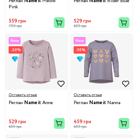
Реглан
Name it
Meow
Реглан
Name it
Rider Blue
Pink
559 грн
529 грн
799 грн
659 грн
New
New
-20%
-30%
Оставить отзыв
Оставить отзыв
Реглан
Name it
Anne
Реглан
Name it
Nanna
529 грн
459 грн
659 грн
659 грн