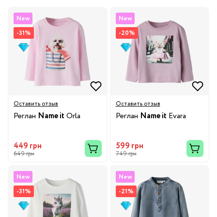
New
New
-31%
-20%
Оставить отзыв
Оставить отзыв
Реглан
Name it
Orla
Реглан
Name it
Evara
449 грн
599 грн
649 грн
749 грн
New
New
-31%
-21%