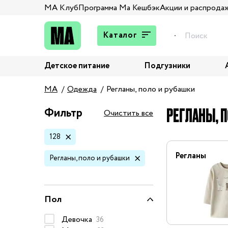
МА Клуб
Программа Ма Кешбэк
Акции и распрода
Каталог
Детское питание
Подгузники
Подарки
MA
Одежда
Регланы, поло и рубашки
Брюки и джинсы
Верхняя одежда
РЕГЛАНЫ, П
Фильтр
Очистить все
Жакеты и пиджаки
128
Кардиганы и пуловеры
Колготы и носки
Регланы
Регланы, поло и рубашки
Комбинезоны,
комплекты, боди
Костюмы
Пол
Купальники и плавки
Девочка
36
Нижнее белье