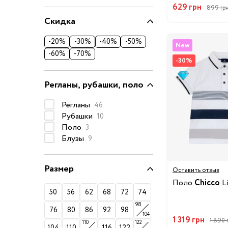
74-86 см
629 грн
899 гр
Скидка
92-104 см
110-128 см
-20%
-30%
-40%
-50%
New
-60%
-70%
134-146 см
-30%
152-176 см
Регланы, рубашки, поло
Босоножки
Регланы
46
Ботинки и полуботинки
Рубашки
10
Кеды
Поло
3
Блузы
9
Кроссовки
Пинетки
Размер
Сапоги
Оставить отзыв
Поло
Chicco
L
Сланцы
50
56
62
68
72
74
Тапочки
98
76
80
86
92
98
104
Туфли
1 319 грн
1 890 
110
122
104
110
116
122