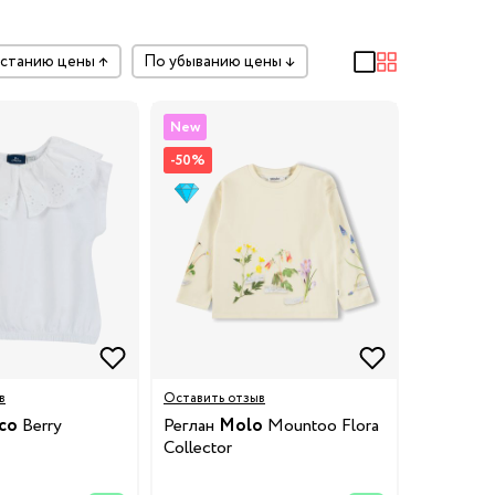
растанию цены
↑
по убыванию цены
↓
New
-50%
в
Оставить отзыв
co
Berry
Реглан
Molo
Mountoo Flora
Collector