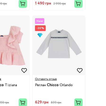
1 490 грн
90 грн
2 990 грн
New
-30%
в
Оставить отзыв
co
Tiziana
Реглан
Chicco
Orlando
629 грн
 190 грн
899 грн