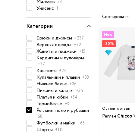
Мальчик
33
Очки солнцезащитные
Унисекс
1
Пеленки
Сортировать:
Категории
Пижамы и халаты
Платья и юбки
New
Брюки и джинсы
+237
Термобелье
-30%
Верхняя одежда
+72
Одежда
Жакеты и пиджаки
+15
Полотенца и накидки
Кардиганы и пуловеры
Регланы, поло и рубаш
+77
Костюмы
Рюкзаки и сумки
+24
Купальники и плавки
+33
Футболки и майки
Нижнее белье
+26
Шапки, шарфы, перчатк
Пижамы и халаты
+34
Платья и юбки
+54
Шорты
Термобелье
+3
Аксессуары
Оставить отзыв
Регланы, поло и рубашки
Одежда по размер
Реглан
Chicco
V
68
Футболки и майки
+65
50-68 см
Шорты
+112