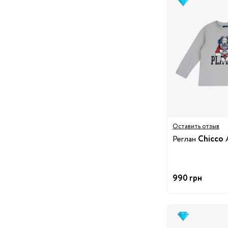
принадлежности
Детская мебель
Пеленальные столики
Манежи
Ковры
Кресла-качалки, шезло
Ходунки
Детская
Радио- и видеоняни
комната
Детские весы
Оставить отзыв
Увлажнители воздуха
Реглан
Chicco
A
Детская безопасность
Ночники
990 грн
Ванночки
Аксессуары для ванн
Подарки и сувениры