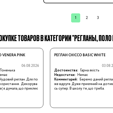
ления
1
2
3
ления
КУПКЕ ТОВАРОВ В КАТЕГОРИИ "РЕГЛАНЫ, ПОЛО И
к
O VENERA PINK
РЕГЛАН CHICCO BASIC WHITE
и
06.08.2026
03.08.
Тоненька
Достоинства:
Гарна якість
емає
Недостатки:
Немає
ы
Чудовий реглан. Для по
Комментарий:
Беремо даний регла
користання.  Декорува
же вдруге. Дуже приємний на дотик.
дники
( я думала, що приклеє
сь супер. В школу те, що треба.
Бренды:
ения