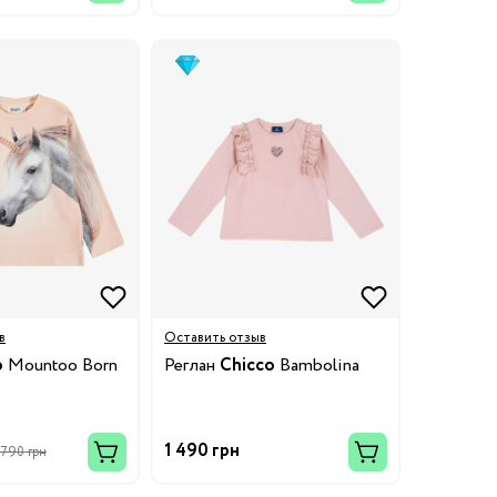
в
Оставить отзыв
o
Mountoo Born
Реглан
Chicco
Bambolina
1 490 грн
 790 грн