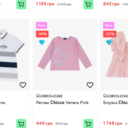
1 195 грн
845 грн
н
2 390 грн
1 6
New
New
Бренды:
-50%
-20%
Оставить отзыв
Оставить отзы
ino
Реглан
Chicco
Venera Pink
Блузка
Chic
449 грн
1 749 грн
грн
899 грн
2