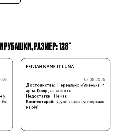
 РУБАШКИ, РАЗМЕР: 128"
РЕГЛАН NAME IT LUNA
2026
03.08.2026
Достоинства:
Нереально м'якенька і г
арна. Колір , як на фото.
н у
Недостатки:
Немає
 Які
Комментарий:
Дуже якісна і універсаль
на річ!