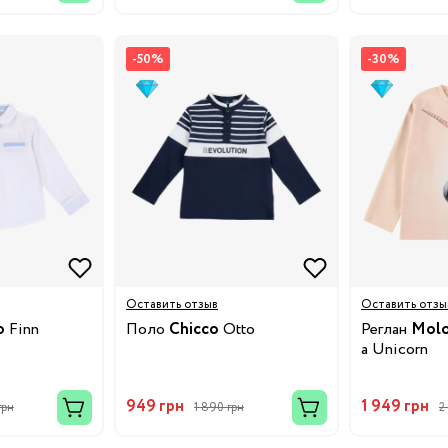
19
-50%
-30%
24
8.5
32
4.5
Оставить отзыв
Оставить отзы
38
o
Finn
Поло
Chicco
Otto
Реглан
Mol
a Unicorn
3/24
949 грн
1 949 грн
грн
1 890 грн
2
8/29