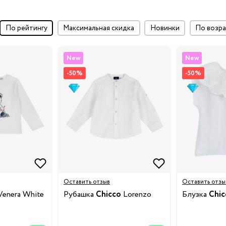
по рейтингу
максимальная скидка
Новинки
по воз
New
New
-50%
-50%
ки
и
Оставить отзыв
Оставить отзы
у
enera White
Рубашка
Chicco
Lorenzo
Блузка
Chic