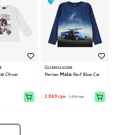
в
Оставить отзыв
co
Oliver
Реглан
Molo
Reif Blue Car
2 069 грн
2 590 грн