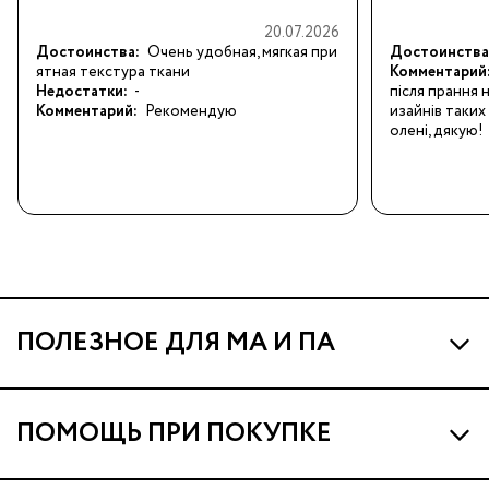
20.07.2026
Достоинства:
Очень удобная, мягкая при
Достоинства
ятная текстура ткани
Комментарий
Недостатки:
-
після прання н
Комментарий:
Рекомендую
изайнів таких
олені, дякую!
ПОЛЕЗНОЕ ДЛЯ МА И ПА
Про МА и Маминых Ассистентов
ПОМОЩЬ ПРИ ПОКУПКЕ
Программа Ма Кешбэк
Наши магазины
Ма Клуб