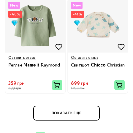
New
New
-40%
-41%
Оставить отзыв
Оставить отзыв
Реглан
Name it
Raymond
Свитшот
Chicco
Christian
359 грн
699 грн
599 грн
1 190 грн
ПОКАЗАТЬ ЕЩЕ