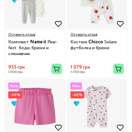
Оставить отзыв
Оставить отзыв
Комплект
Name it
Pear-
Костюм
Chicco
Solare:
fect: боди, брюки и
футболка и брюки
слюнявчик
955 грн
1 079 грн
1 590 грн
1 790 грн
New
New
-40%
-40%