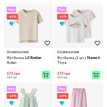
New
New
-40%
-40%
Оставить отзыв
Оставить отзыв
Футболка
Lil'Atelier
Футболка (2 шт.)
Name it
Aiden
Thyra
575 грн
575 грн
959 грн
959 грн
New
New
-40%
-40%