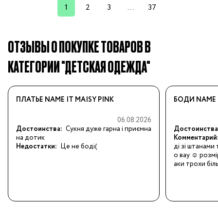
1
2
3
...
37
ОТЗЫВЫ О ПОКУПКЕ ТОВАРОВ В
КАТЕГОРИИ "ДЕТСКАЯ ОДЕЖДА"
ПЛАТЬЕ NAME IT MAISY PINK
БОДИ NAME 
06.08.2026
Достоинства:
Сукня дуже гарна і приємна 
Достоинства
на дотик
Комментарий
Недостатки:
Це не боді(
ді зі штанами
о вау ☺️ розмі
аки трохи біл