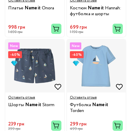
Оставить отзыв
Оставить отзыв
Платье
Name it
Onora
Костюм
Name it
Hannah:
футболка и шорты
998 грн
699 грн
1 690 грн
1 190 грн
New
New
-40%
-40%
Оставить отзыв
Оставить отзыв
Шорты
Name it
Storm
Футболка
Name it
Torden
239 грн
299 грн
399 грн
499 грн