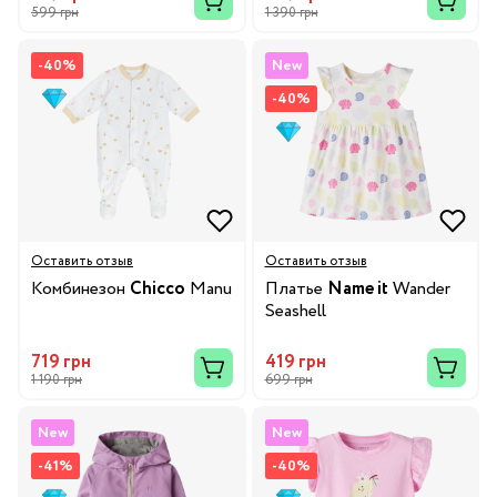
599 грн
1 390 грн
-40%
New
-40%
Оставить отзыв
Оставить отзыв
Комбинезон
Chicco
Manu
Платье
Name it
Wander
Seashell
719 грн
419 грн
1 190 грн
699 грн
New
New
-41%
-40%