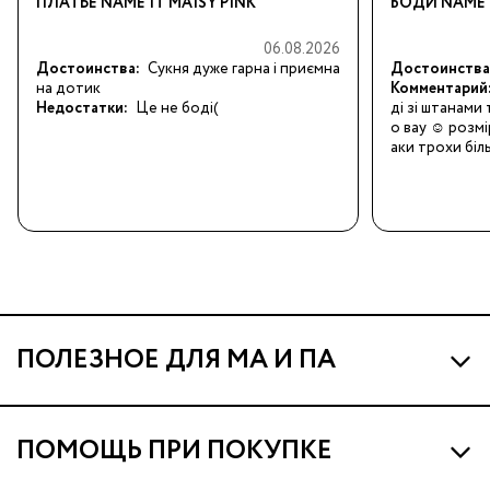
ПЛАТЬЕ NAME IT MAISY PINK
БОДИ NAME 
06.08.2026
Достоинства:
Сукня дуже гарна і приємна 
Достоинства
на дотик
Комментарий
Недостатки:
Це не боді(
ді зі штанами
о вау ☺️ розмі
аки трохи біл
ПОЛЕЗНОЕ ДЛЯ МА И ПА
Про МА и Маминых Ассистентов
ПОМОЩЬ ПРИ ПОКУПКЕ
Программа Ма Кешбэк