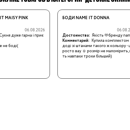
IT MAISY PINK
БОДИ NAME IT DONNA
06.08.2026
06.08.
Бренды:
Сукня дуже гарна і приє
Достоинства:
Якість 🫶бренду nam
Комментарий:
Купила комплектом 
е не боді(
доді зі штанами такого ж кольору - 
росто вау ☺️ розмір не маломірить, 
ть навпаки трохи більший)