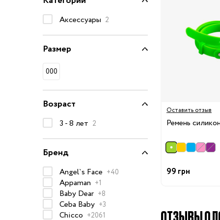
Категории
Очки солнцезащитные
Аксессуары
2
Пеленки
Пижамы и халаты
Размер
Платья и юбки
Термобелье
000
Одежда
Полотенца и накидки
Регланы, поло и рубаш
Возраст
Оставить отзыв
Рюкзаки и сумки
Ремень силико
3 - 8 лет
2
Футболки и майки
Шапки, шарфы, перчатк
Бренд
Шорты
99 грн
Angel`s Face
+40
Аксессуары
Appaman
+1
Одежда по размер
Baby Dear
+8
Ceba Baby
+3
50-68 см
ОТЗЫВЫ О П
Chicco
+2061