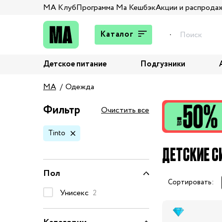
МА Клуб
Программа Ма Кешбэк
Акции и распрода
Каталог
Детское питание
Подгузники
Подарки
MA
Одежда
Брюки и джинсы
Верхняя одежда
Фильтр
Очистить все
Жакеты и пиджаки
Tinto
Кардиганы и пуловеры
ДЕТСКИЕ С
Колготы и носки
Комбинезоны,
Пол
комплекты, боди
Сортировать:
Костюмы
Унисекс
2
Купальники и плавки
Нижнее белье