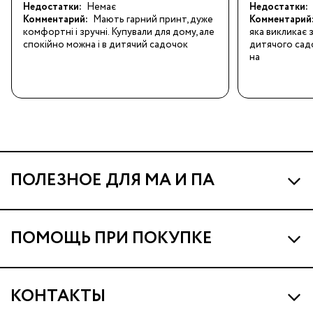
Недостатки:
Немає
Недостатки:
Комментарий:
Мають гарний принт, дуже 
Комментарий
комфортні і зручні. Купували для дому, але 
яка викликає 
спокійно можна і в дитячий садочок
дитячого сад
на
ПОЛЕЗНОЕ ДЛЯ МА И ПА
Про МА и Маминых Ассистентов
ПОМОЩЬ ПРИ ПОКУПКЕ
Программа Ма Кешбэк
Наши магазины
Ма Клуб
КОНТАКТЫ
Доставка и оплата
Подарочные сертификаты