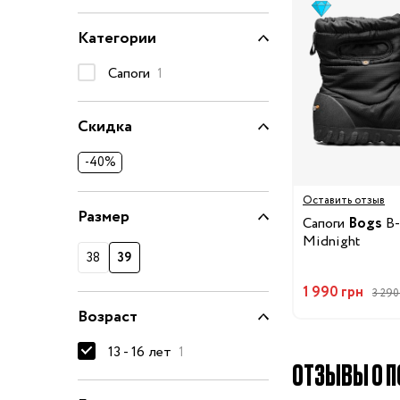
Очки солнцезащитные
Категории
Пеленки
Сапоги
1
Пижамы и халаты
Платья и юбки
Скидка
Термобелье
Одежда
Полотенца и накидки
-40%
Регланы, поло и рубаш
Оставить отзыв
Рюкзаки и сумки
Размер
Сапоги
Bogs
B-
Футболки и майки
Midnight
38
39
Шапки, шарфы, перчатк
Шорты
1 990 грн
3 290
Возраст
Аксессуары
Одежда по размер
13 - 16 лет
1
ОТЗЫВЫ О ПО
50-68 см