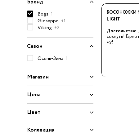
Бренд
74-86 см
БОСОНОЖКИ M
92-104 см
Bogs
1
LIGHT
Gioseppo
+1
110-128 см
Viking
+2
Достоинства:
134-146 см
сохнуть! Гарно 
жу!
152-176 см
Сезон
Босоножки
Осень-Зима
1
Ботинки и полуботинки
Магазин
Кеды
Кроссовки
Цена
Пинетки
Сапоги
Цвет
Сланцы
Тапочки
Коллекция
Туфли