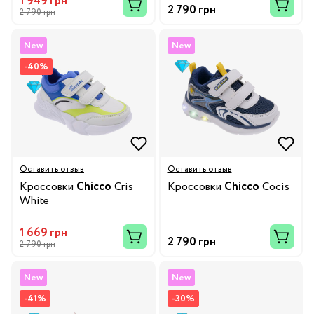
1 949 грн
2 790 грн
2 790 грн
New
New
-40%
Оставить отзыв
Оставить отзыв
Кроссовки
Chicco
Cris
Кроссовки
Chicco
Cocis
White
1 669 грн
2 790 грн
2 790 грн
New
New
-41%
-30%