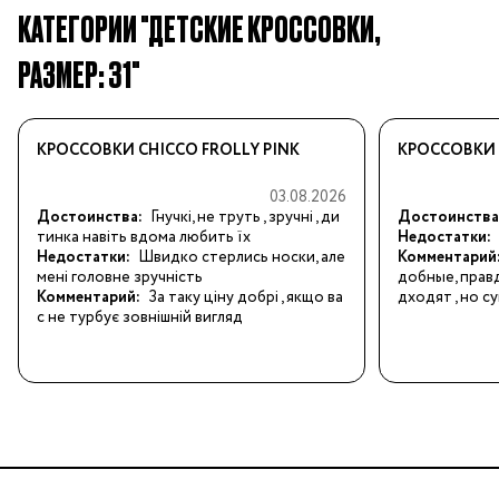
КАТЕГОРИИ "ДЕТСКИЕ КРОССОВКИ,
РАЗМЕР: 31"
КРОССОВКИ CHICCO FROLLY PINK
КРОССОВКИ 
03.08.2026
Достоинства:
Гнучкі, не труть , зручні , ди
Достоинства
тинка навіть вдома любить їх
Недостатки:
Недостатки:
Швидко стерлись носки, але 
Комментарий
мені головне зручність
добные, прав
Комментарий:
За таку ціну добрі , якщо ва
дходят , но 
с не турбує зовнішній вигляд