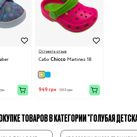
19
24
8.5
Оставить отзыв
aber
Сабо
Chicco
Martinez 18
32
4.5
949 грн
грн
997 грн
38
3/24
КУПКЕ ТОВАРОВ В КАТЕГОРИИ "ГОЛУБАЯ ДЕТСКА
8/29