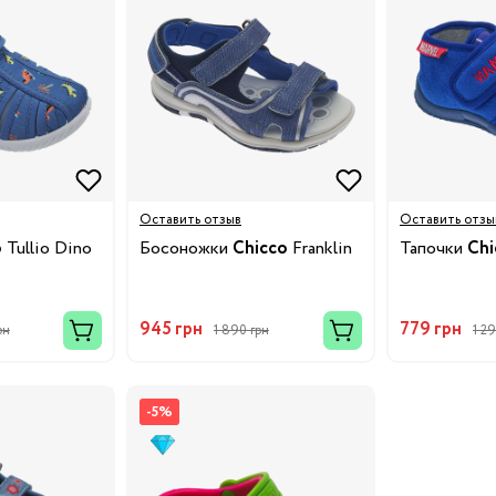
Бренды:
Оставить отзыв
Оставить отзы
o
Tullio Dino
Босоножки
Chicco
Franklin
Тапочки
Chi
945 грн
779 грн
рн
1 890 грн
1 2
-5%