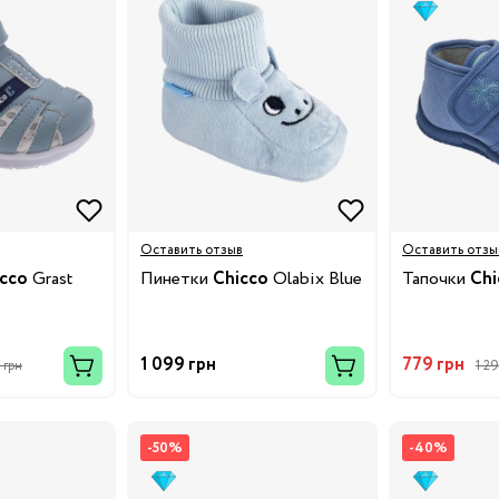
ки
Оставить отзыв
Оставить отзы
cco
Grast
Пинетки
Chicco
Olabix Blue
Тапочки
Chi
и
1 099 грн
779 грн
 грн
1 2
у
-50%
-40%