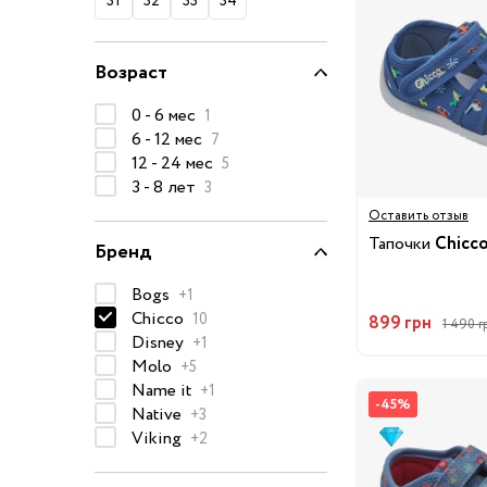
31
32
33
34
74-86 см
92-104 см
Возраст
110-128 см
0 - 6 мес
1
134-146 см
6 - 12 мес
7
152-176 см
12 - 24 мес
5
3 - 8 лет
3
Босоножки
Оставить отзыв
Ботинки и полуботинки
Тапочки
Chicc
Бренд
Кеды
Bogs
+1
Кроссовки
Chicco
10
899 грн
1 490 г
Пинетки
Disney
+1
Сапоги
Molo
+5
Name it
+1
Сланцы
-45%
Native
+3
Тапочки
Viking
+2
Туфли