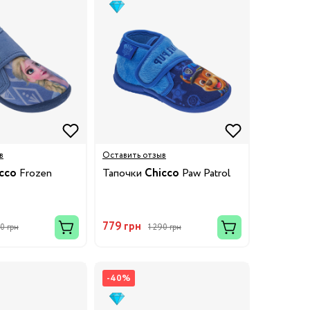
в
Оставить отзыв
cco
Frozen
Тапочки
Chicco
Paw Patrol
779 грн
90 грн
1 290 грн
-40%