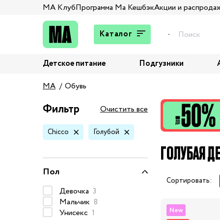
МА Клуб
Программа Ма Кешбэк
Акции и распрода
Каталог
Детское питание
Подгузники
Подарки
MA
Обувь
Брюки и джинсы
Верхняя одежда
Фильтр
Очистить все
Жакеты и пиджаки
Chicco
Голубой
Кардиганы и пуловеры
ГОЛУБАЯ Д
Колготы и носки
Комбинезоны,
Пол
комплекты, боди
Сортировать:
Костюмы
Девочка
3
Мальчик
8
Купальники и плавки
New
Унисекс
1
Нижнее белье