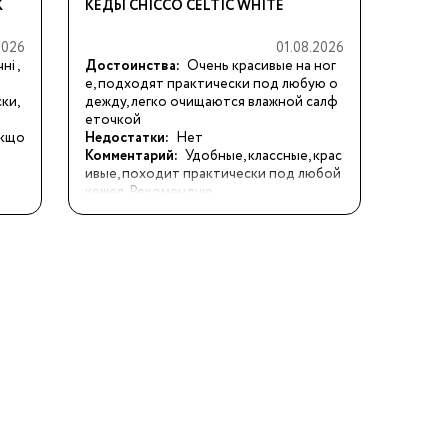
K
КЕДЫ CHICCO CELTIC WHITE
2026
01.08.2026
і , 
Достоинства:
Очень красивые на ног
е, подходят практически под любую о
и, 
дежду, легко очищаются влажной салф
еточкой
якщо 
Недостатки:
Нет
Комментарий:
Удобные, классные, крас
ивые, походит практически под любой 
кежел. Рекомендую