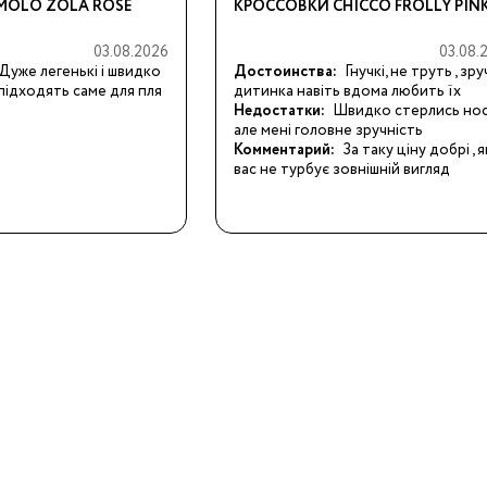
OLO ZOLA ROSE
КРОССОВКИ CHICCO FROLLY PIN
3/34
03.08.2026
03.08.
Бренды:
Дуже легенькі і швидко 
Достоинства:
Гнучкі, не труть , зручн
підходять саме для пля
дитинка навіть вдома любить їх
Недостатки:
Швидко стерлись носк
але мені головне зручність
Комментарий:
За таку ціну добрі , 
вас не турбує зовнішній вигляд
Бренды: