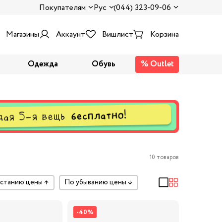
Покупателям
Рус
(044) 323-09-06
Магазины
Аккаунт
Вишлист
Корзина
Одежда
Обувь
% Outlet
10 товаров
растанию цены
↑
по убыванию цены
↓
-40%