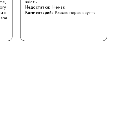
е, 
якість
гу. 
Недостатки:
Немає
ли н
Комментарий:
Класне перше взуття
зара