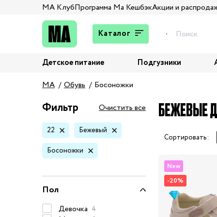
МА Клуб
Программа Ма Кешбэк
Акции и распрода
Каталог
Детское питание
Подгузники
Подарки
MA
Обувь
Босоножки
Брюки и джинсы
Верхняя одежда
БЕЖЕВЫЕ Д
Фильтр
Очистить все
Жакеты и пиджаки
22
Бежевый
Кардиганы и пуловеры
Сортировать:
Колготы и носки
Босоножки
Комбинезоны,
New
комплекты, боди
-20%
Костюмы
Пол
Купальники и плавки
Девочка
4
Нижнее белье