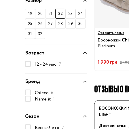
Размер
74-86 см
92-104 см
19
20
21
22
23
24
110-128 см
25
26
27
28
29
30
134-146 см
Оставить отзыв
31
32
Босоножки
Chi
152-176 см
Platinum
Возраст
Босоножки
Ботинки и полуботинки
1 990 грн
2 490
12 - 24 мес
7
Кеды
Кроссовки
Бренд
ОТЗЫВЫ О П
Пинетки
Chicco
6
Сапоги
Name it
1
Сланцы
БОСОНОЖКИ M
Тапочки
LIGHT
Сезон
Туфли
Достоинства:
Весна-Лето
7