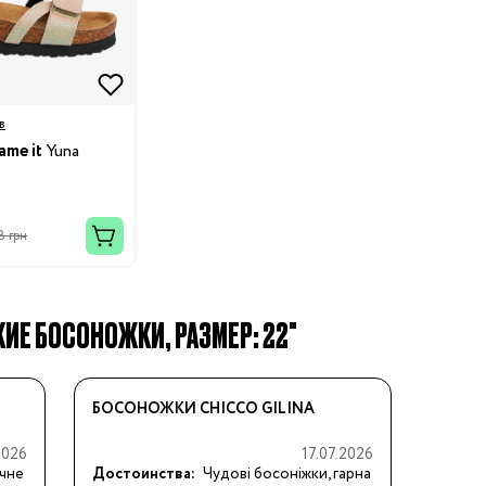
в
me it
Yuna
 грн
ИЕ БОСОНОЖКИ, РАЗМЕР: 22"
БОСОНОЖКИ CHICCO GILINA
2026
17.07.2026
чне 
Достоинства:
Чудові босоніжки, гарна 