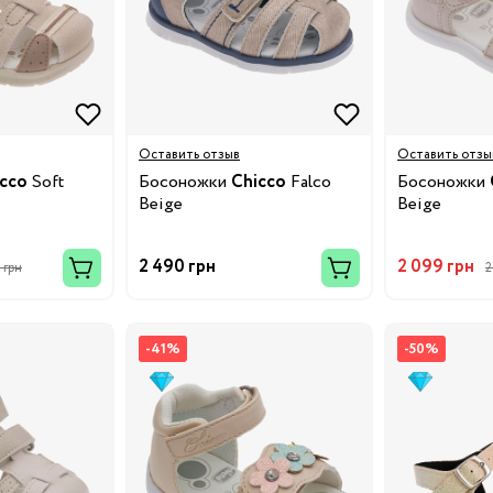
Оставить отзыв
Оставить отзы
cco
Soft
Босоножки
Chicco
Falco
Босоножки
Beige
Beige
ки
2 490 грн
2 099 грн
 грн
2
и
-41%
-50%
у