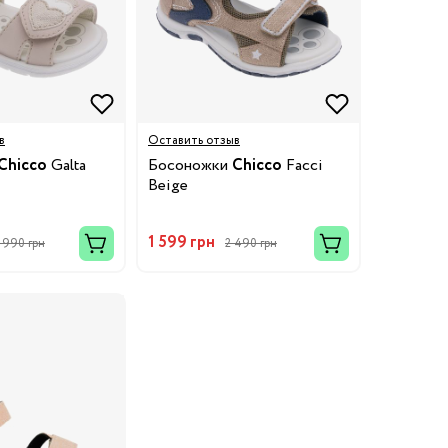
в
Оставить отзыв
Chicco
Galta
Босоножки
Chicco
Facci
Beige
1 599 грн
 990 грн
2 490 грн