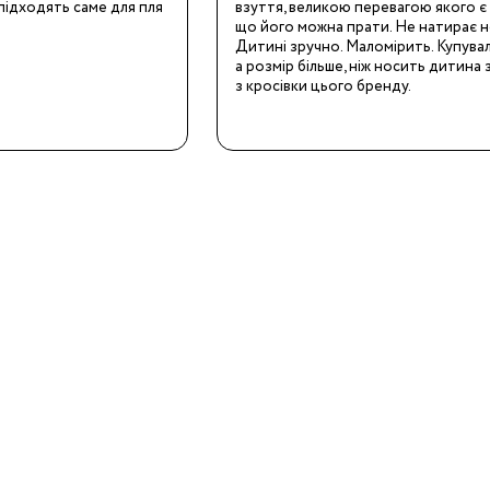
підходять саме для пля
взуття, великою перевагою якого є т
що його можна прати. Не натирає но
Дитині зручно. Маломірить. Купува
19
а розмір більше, ніж носить дитина 
з кросівки цього бренду.
24
8.5
32
4.5
38
3/24
8/29