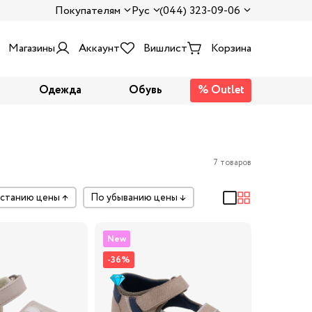
Покупателям
Рус
(044) 323-09-06
Магазины
Аккаунт
Вишлист
Корзина
Одежда
Обувь
% Outlet
7 товаров
растанию цены
↑
по убыванию цены
↓
New
-36%