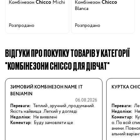
Комбінезон
Chicco
Michi
Комбінезон
Chicco
Blanca
Розпродано
Розпродано
ВІДГУКИ ПРО ПОКУПКУ ТОВАРІВ У КАТЕГОРІЇ
"КОМБІНЕЗОНИ CHICCO ДЛЯ ДІВЧАТ"
ЗИМОВИЙ КОМБІНЕЗОН NAME IT
КУРТКА CHI
BENJAMIN
06.08.2026
Переваги:
Теплий , зручний , продуманий . 
Переваги:
Ле
Якість найвища . Легкий у догляді
Недоліки:
Не
Недоліки:
Не виявлені
Коментар:
Ку
Коментар:
Буду замовляти ще
о. По всій спи
анини. Повном
альний варіан