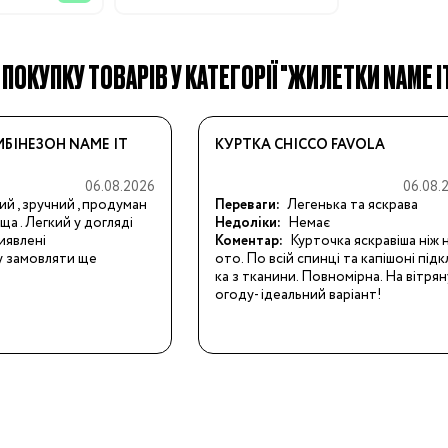
 ПОКУПКУ ТОВАРІВ У КАТЕГОРІЇ "ЖИЛЕТКИ NAME I
19
БІНЕЗОН NAME IT
КУРТКА CHICCO FAVOLA
24
06.08.2026
06.08.
ий , зручний , продуман
Переваги:
Легенька та яскрава
ища . Легкий у догляді
Недоліки:
Немає
28.5
иявлені
Коментар:
Курточка яскравіша ніж 
у замовляти ще
ото. По всій спинці та капішоні під
ка з тканини. Повномірна. На вітрян
32
огоду- ідеальний варіант!
34.5
38
3/24