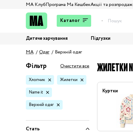
МА Клуб
Програма Ма Кешбек
Акції та розпродаж
Каталог
Дитяче харчування
Підгузки
Подарунки
MA
Одяг
Верхній одяг
Штани та джинси
Верхній одяг
ЖИЛЕТКИ N
Фільтр
Очистити все
Жакети та піджаки
Хлопчик
Жилетки
Кардигани та світшоти
Колготи та шкарпетки
Куртки
Name it
Комбінезони,
Верхній одяг
комплекти, боді
Костюми
Купальники та плавки
Стать
Спідня білизна