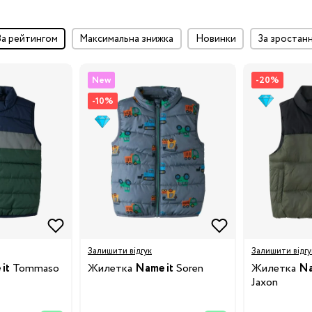
за рейтингом
максимальна знижка
Новинки
за зростан
New
-20%
-10%
Залишити відгук
Залишити відгу
it
Tommaso
Жилетка
Name it
Soren
Жилетка
Na
Jaxon