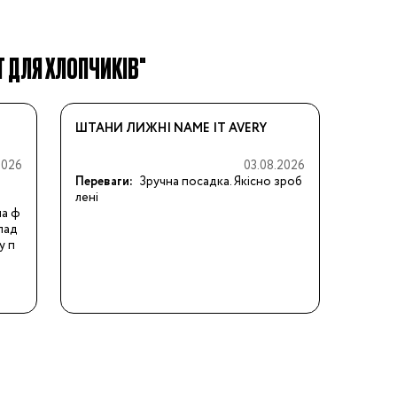
T ДЛЯ ХЛОПЧИКІВ"
ШТАНИ ЛИЖНІ NAME IT AVERY
2026
03.08.2026
Переваги:
Зручна посадка. Якісно зроб
лені
на ф
клад
у п