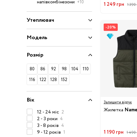
напівкомбінезони
+10
1 249 грн
1 390 
50-68 см
74-86 см
Утеплювач
92-104 см
-20%
Модель
110-128 см
134-146 см
Розмір
152-176 см
80
86
92
98
104
110
Босоніжки
Черевики та
116
122
128
152
напівчеревики
Кеди
Вік
Залишити відгук
Кросівки
Жилетка
Name 
12 - 24 міс
2
Пінетки
2 - 3 роки
4
Чоботи
3 - 8 років
4
9 - 12 років
Сланці
1 190 грн
1
1 490 