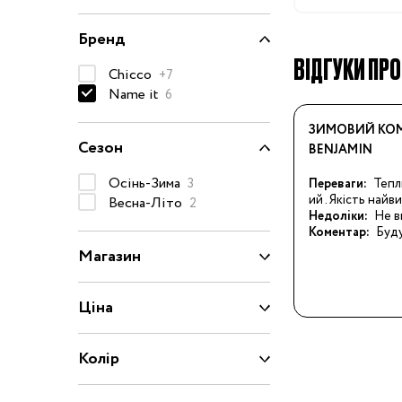
Капці
Бренд
Туфлі
ВІДГУКИ ПРО
Взуття за розміром
Chicco
+7
Name it
6
15
16
17
18
ЗИМОВИЙ КОМ
Сезон
BENJAMIN
20
21
22
23
Взуття
Осінь-Зима
3
Переваги:
Тепл
ий . Якість найв
Весна-Літо
2
25
26
27
28
Недоліки:
Не в
Коментар:
Буд
29
30
31
31.5
Магазин
32.5
33
33.5
34
Ціна
35
36
37
37.5
Колір
39
40
20/21
22/23
2