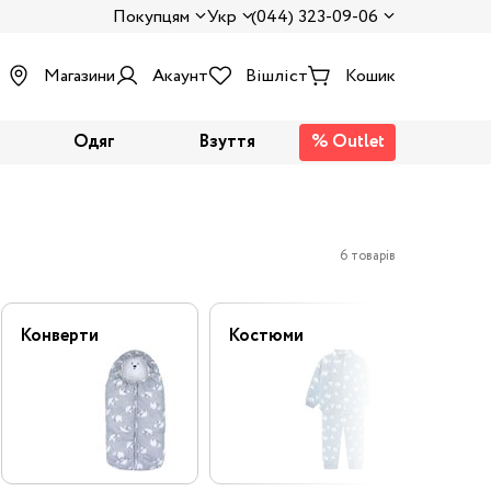
Покупцям
Укр
(044) 323-09-06
Магазини
Акаунт
Вішліст
Кошик
Одяг
Взуття
% Outlet
6 товарів
Конверти
Костюми
Напів