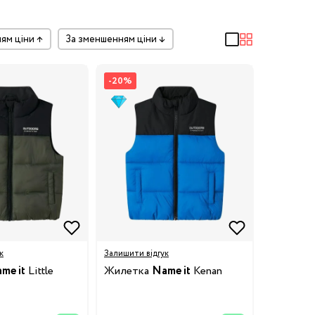
ням ціни
↑
за зменшенням ціни
↓
-20%
к
Залишити відгук
me it
Little
Жилетка
Name it
Kenan