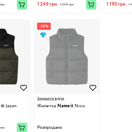
1 249 грн
1 190 грн
грн
1 390 грн
1 
-20%
Бренди:
Залишити відгук
it
Jaxon
Жилетка
Name it
Nico
Розпродано
грн