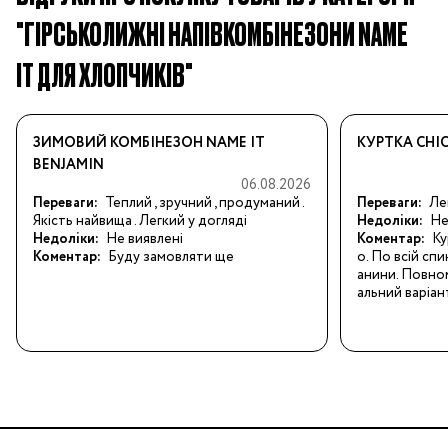
"ГІРСЬКОЛИЖНІ НАПІВКОМБІНЕЗОНИ NAME
IT ДЛЯ ХЛОПЧИКІВ"
ЗИМОВИЙ КОМБІНЕЗОН NAME IT
КУРТКА CHI
BENJAMIN
06.08.2026
Переваги:
Теплий , зручний , продуманий . 
Переваги:
Ле
Якість найвища . Легкий у догляді
Недоліки:
Не
Недоліки:
Не виявлені
Коментар:
Ку
Коментар:
Буду замовляти ще
о. По всій спи
анини. Повном
альний варіан