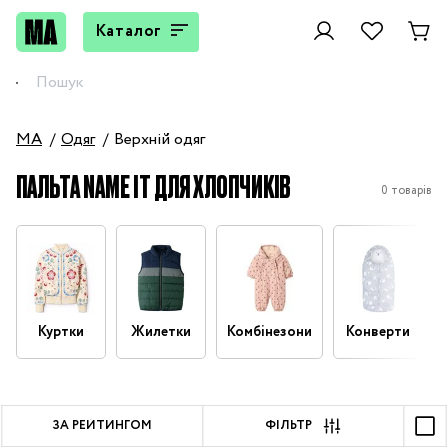
Каталог
MA
Одяг
Верхній одяг
ПАЛЬТА NAME IT ДЛЯ ХЛОПЧИКІВ
0 товарів
Куртки
Жилетки
Комбінезони
Конверти
ЗА РЕЙТИНГОМ
ФІЛЬТР