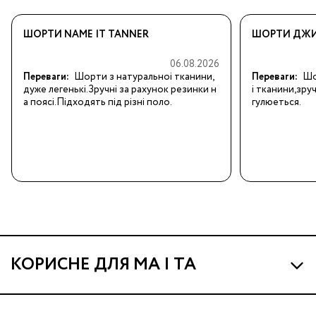
ШОРТИ NAME IT TANNER
ШОРТИ ДЖИН
06.08.2026
Переваги:
Шорти з натуральноi тканини,
Переваги:
Шо
дуже легенькi.Зручнi за рахунок резинки н
i тканини,зру
а поясi.Пiдходять пiд рiзнi поло.
гулюеться.
КОРИСНЕ ДЛЯ МА І ТА
Про МА та Маминих Асистентів