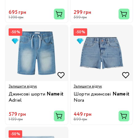
695 грн
299 грн
1 390 грн
599 грн
-50%
-50%
Залишити відгук
Залишити відгук
Джинсові шорти
Name it
Шорти джинсові
Name it
Adriel
Nora
579 грн
449 грн
1 159 грн
899 грн
-50%