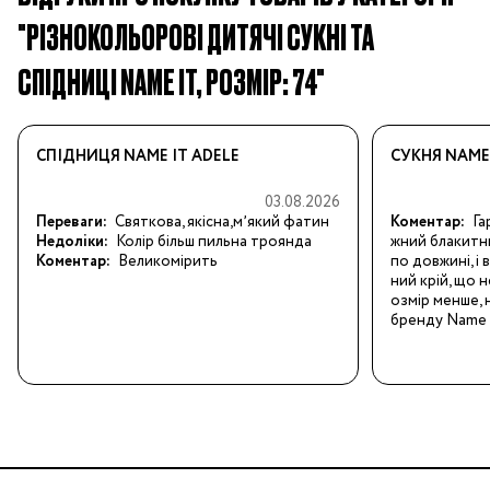
"РІЗНОКОЛЬОРОВІ ДИТЯЧІ СУКНІ ТА
СПІДНИЦІ NAME IT, РОЗМІР: 74"
СПІДНИЦЯ NAME IT ADELE
СУКНЯ NAME 
03.08.2026
Переваги:
Святкова, якісна,мʼякий фатин
Коментар:
Га
Недоліки:
Колір більш пильна троянда
жний блакитни
Коментар:
Великомірить
по довжині, і
ний крій, що н
озмір менше, 
бренду Name i