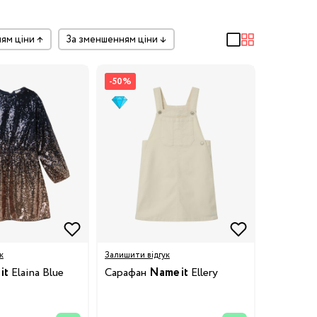
ням ціни
↑
за зменшенням ціни
↓
-50%
к
Залишити відгук
it
Elaina Blue
Сарафан
Name it
Ellery