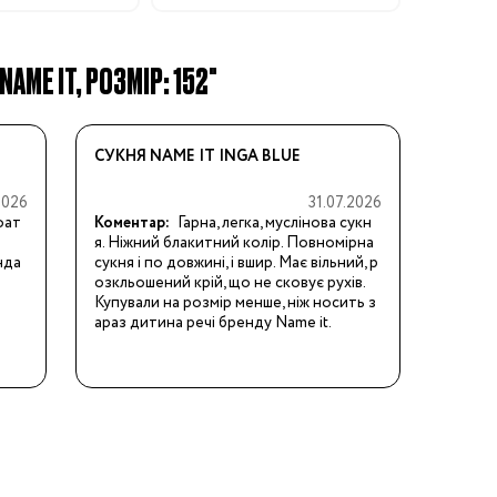
AME IT, РОЗМІР: 152"
СУКНЯ NAME IT INGA BLUE
2026
31.07.2026
фат
Коментар:
Гарна, легка, муслінова сукн
я. Ніжний блакитний колір. Повномірна 
нда
сукня і по довжині, і вшир. Має вільний, р
озкльошений крій, що не сковує рухів.  
Купували на розмір менше, ніж носить з
араз дитина речі бренду Name it.