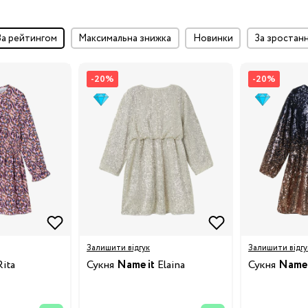
за рейтингом
максимальна знижка
Новинки
за зростан
-20%
-20%
Залишити відгук
Залишити відгу
ita
Сукня
Name it
Elaina
Сукня
Name 