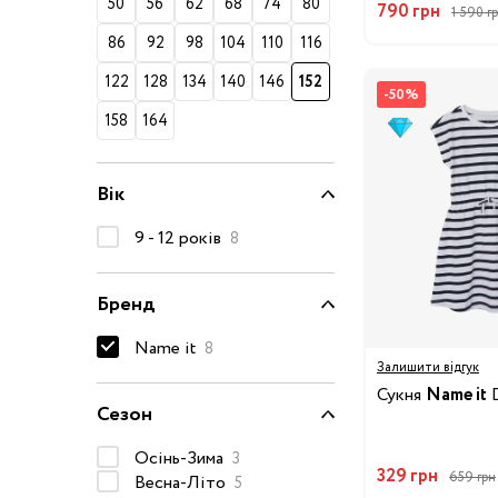
50
56
62
68
74
80
790 грн
1 590 г
50-68 см
86
92
98
104
110
116
74-86 см
122
128
134
140
146
152
-50%
92-104 см
158
164
110-128 см
134-146 см
Вік
152-176 см
9 - 12 років
8
Босоніжки
Черевики та
Бренд
напівчеревики
Кеди
Name it
8
Залишити відгук
Кросівки
Сукня
Name it
D
Сезон
Пінетки
Чоботи
Осінь-Зима
3
329 грн
Сланці
659 грн
Весна-Літо
5