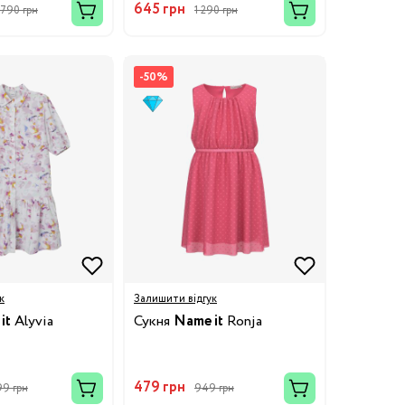
645 грн
 790 грн
1 290 грн
-50%
к
Залишити відгук
it
Alyvia
Сукня
Name it
Ronja
479 грн
99 грн
949 грн