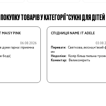
ПОКУПКУ ТОВАРІВ У КАТЕГОРІЇ "СУКНІ ДЛЯ ДІТЕЙ N
19
 MAISY PINK
СПІДНИЦЯ NAME IT ADELE
24
06.08.2026
03.08.
я дуже гарна і приємна 
Переваги:
Святкова, якісна,мʼякий 
ин
28.5
е боді(
Недоліки:
Колір більш пильна троя
Коментар:
Великомірить
32
34.5
38
3/24