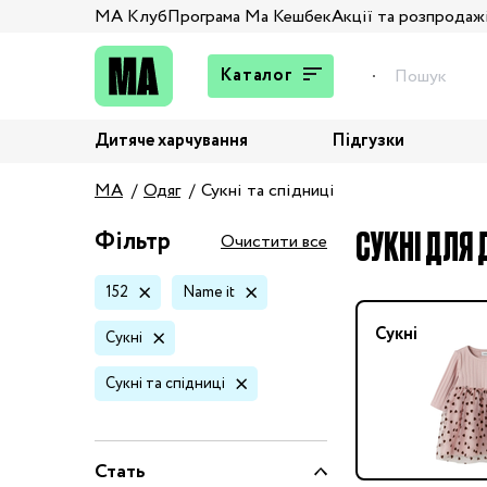
МА Клуб
Програма Ма Кешбек
Акції та розпродаж
Каталог
Дитяче харчування
Підгузки
Подарунки
MA
Одяг
Сукні та спідниці
Штани та джинси
Верхній одяг
СУКНІ ДЛЯ Д
Фільтр
Очистити все
Жакети та піджаки
152
Name it
Кардигани та світшоти
Колготи та шкарпетки
Сукні
Сукні
Комбінезони,
Сукні та спідниці
комплекти, боді
Костюми
Купальники та плавки
Стать
Спідня білизна