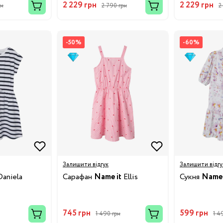
2 229 грн
2 229 грн
рн
2 790 грн
2
-50%
-60%
Бренди:
Залишити відгук
Залишити відгу
aniela
Сарафан
Name it
Ellis
Сукня
Name 
745 грн
599 грн
1 490 грн
1 4