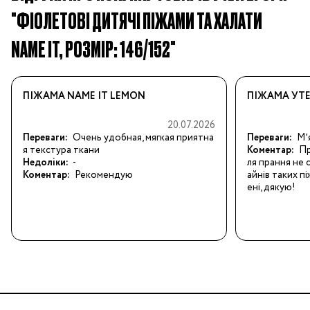
"ФІОЛЕТОВІ ДИТЯЧІ ПІЖАМИ ТА ХАЛАТИ
NAME IT, РОЗМІР: 146/152"
ПІЖАМА NAME IT LEMON
ПІЖАМА УТЕ
20.07.2026
Переваги:
Очень удобная, мягкая приятна
Переваги:
Мʼ
я текстура ткани
Коментар:
Пр
Недоліки:
-
ля прання не с
Коментар:
Рекомендую
айнів таких п
ені, дякую!