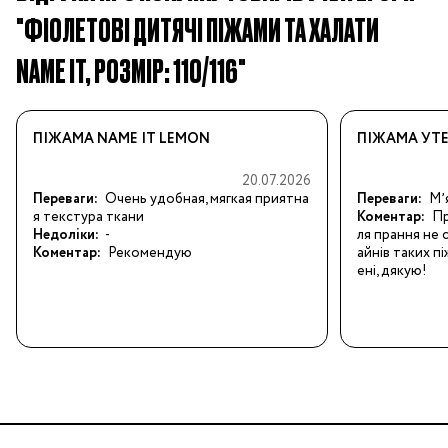
"ФІОЛЕТОВІ ДИТЯЧІ ПІЖАМИ ТА ХАЛАТИ
NAME IT, РОЗМІР: 110/116"
ПІЖАМА NAME IT LEMON
ПІЖАМА УТЕ
20.07.2026
Переваги:
Очень удобная, мягкая приятна
Переваги:
Мʼ
я текстура ткани
Коментар:
Пр
Недоліки:
-
ля прання не с
Коментар:
Рекомендую
айнів таких п
ені, дякую!