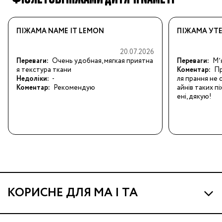
ПІЖАМА NAME IT LEMON
ПІЖАМА УТЕ
20.07.2026
Переваги:
Очень удобная, мягкая приятна
Переваги:
Мʼ
я текстура ткани
Коментар:
Пр
Недоліки:
-
ля прання не с
Коментар:
Рекомендую
айнів таких п
ені, дякую!
КОРИСНЕ ДЛЯ МА І ТА
Про МА та Маминих Асистентів