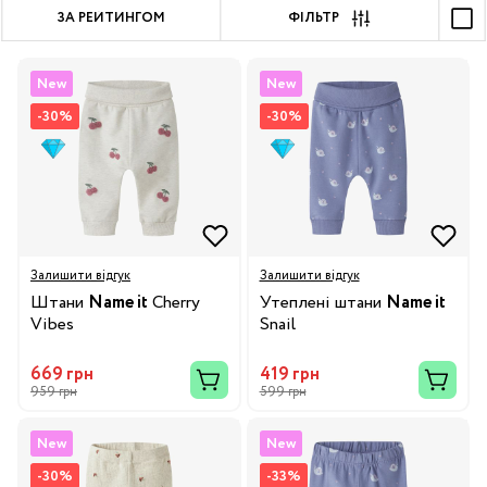
ЗА РЕЙТИНГОМ
ФІЛЬТР
New
New
-30%
-30%
Залишити відгук
Залишити відгук
Штани
Name it
Cherry
Утеплені штани
Name it
Vibes
Snail
669 грн
419 грн
959 грн
599 грн
New
New
-30%
-33%