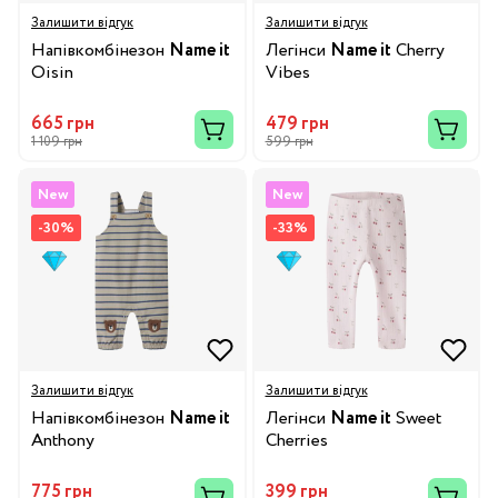
Залишити відгук
Залишити відгук
Напівкомбінезон
Name it
Легінси
Name it
Cherry
Oisin
Vibes
665 грн
479 грн
1 109 грн
599 грн
New
New
-30%
-33%
Залишити відгук
Залишити відгук
Напівкомбінезон
Name it
Легінси
Name it
Sweet
Anthony
Cherries
775 грн
399 грн