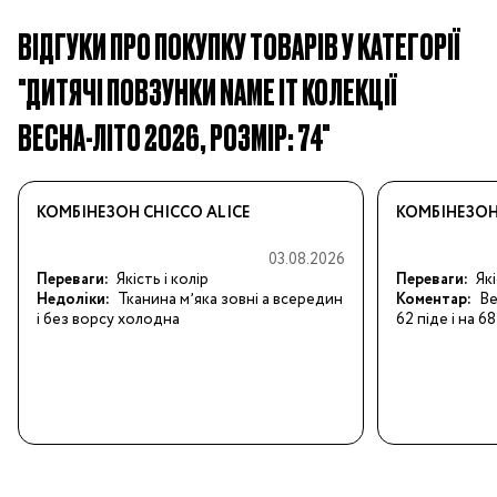
ВІДГУКИ ПРО ПОКУПКУ ТОВАРІВ У КАТЕГОРІЇ
"ДИТЯЧІ ПОВЗУНКИ NAME IT КОЛЕКЦІЇ
ВЕСНА-ЛІТО 2026, РОЗМІР: 74"
КОМБІНЕЗОН CHICCO ALICE
КОМБІНЕЗОН
03.08.2026
Переваги:
Якість і колір
Переваги:
Як
Недоліки:
Тканина мʼяка зовні а всередин
Коментар:
Ве
і без ворсу холодна
62 піде і на 68