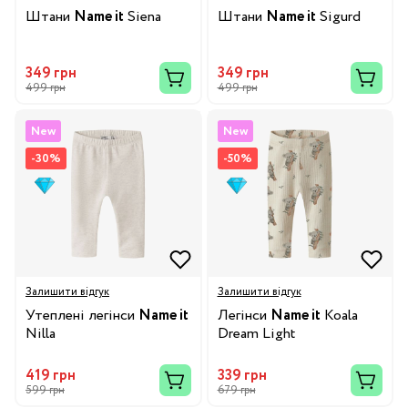
Штани
Name it
Siena
Штани
Name it
Sigurd
349 грн
349 грн
499 грн
499 грн
New
New
-30%
-50%
Залишити відгук
Залишити відгук
Утеплені легінси
Name it
Легінси
Name it
Koala
Nilla
Dream Light
419 грн
339 грн
599 грн
679 грн