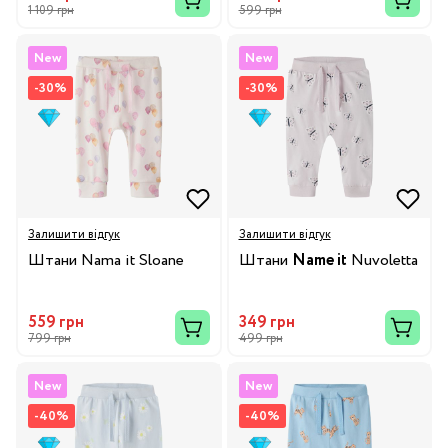
1 109 грн
599 грн
New
New
-30%
-30%
Залишити відгук
Залишити відгук
Штани Nama it Sloane
Штани
Name it
Nuvoletta
559 грн
349 грн
799 грн
499 грн
New
New
-40%
-40%