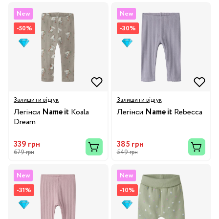
New
New
-50%
-30%
Залишити відгук
Залишити відгук
Легінси
Name it
Koala
Легінси
Name it
Rebecca
Dream
339 грн
385 грн
679 грн
549 грн
New
New
-31%
-10%