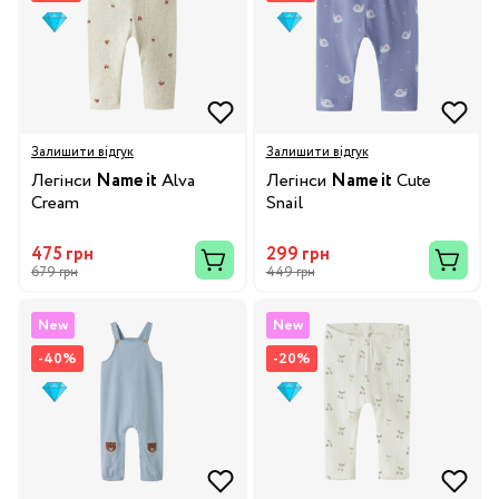
Залишити відгук
Залишити відгук
Легінси
Name it
Alva
Легінси
Name it
Cute
Cream
Snail
475 грн
299 грн
679 грн
449 грн
New
New
-40%
-20%