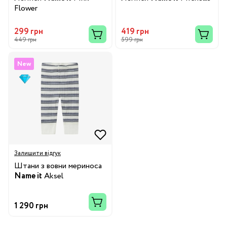
Flower
299 грн
419 грн
449 грн
599 грн
New
Залишити відгук
Штани з вовни мериноса
Name it
Aksel
1 290 грн