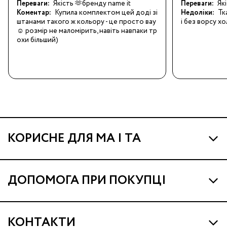
Переваги:
Якість 🫶бренду name it
Переваги:
Які
Коментар:
Купила комплектом цей доді зі 
Недоліки:
Тк
штанами такого ж кольору - це просто вау 
і без ворсу х
☺️ розмір не маломірить, навіть навпаки тр
охи більший)
КОРИСНЕ ДЛЯ МА І ТА
Про МА та Маминих Асистентів
ДОПОМОГА ПРИ ПОКУПЦІ
Програма Ма Кешбек
Наші магазини
Ма Клуб
КОНТАКТИ
Доставка і оплата