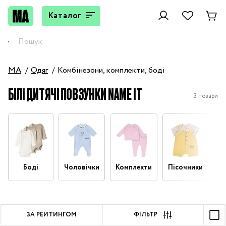
Каталог
MA
Одяг
Комбінезони, комплекти, боді
БІЛІ ДИТЯЧІ ПОВЗУНКИ NAME IT
3 товари
Боді
Чоловічки
Комплекти
Пісочники
П
ЗА РЕЙТИНГОМ
ФІЛЬТР