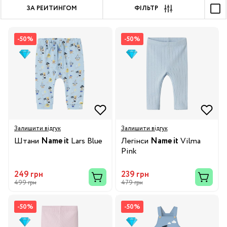
ЗА РЕЙТИНГОМ
ФІЛЬТР
-50%
-50%
Залишити відгук
Залишити відгук
Штани
Name it
Lars Blue
Легінси
Name it
Vilma
Pink
249 грн
239 грн
499 грн
479 грн
-50%
-50%