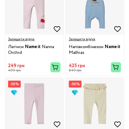
Залишити відгук
Залишити відгук
Легінси
Name it
Nanna
Напівкомбінезон
Name it
Orchid
Mathias
249 грн
425 грн
499 грн
849 грн
-50%
-50%