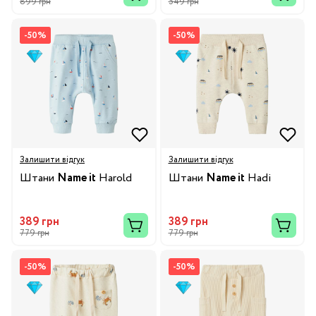
899 грн
549 грн
-50%
-50%
Залишити відгук
Залишити відгук
Штани
Name it
Harold
Штани
Name it
Hadi
389 грн
389 грн
779 грн
779 грн
-50%
-50%