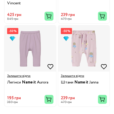
Vincent
425 грн
239 грн
849 грн
479 грн
-50%
-50%
Залишити відгук
Залишити відгук
Легінси
Name it
Aurora
Штани
Name it
Janna
195 грн
239 грн
389 грн
479 грн