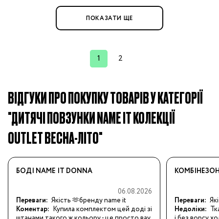
ПОКАЗАТИ ЩЕ
1
2
ВІДГУКИ ПРО ПОКУПКУ ТОВАРІВ У КАТЕГОРІЇ
"ДИТЯЧІ ПОВЗУНКИ NAME IT КОЛЕКЦІЇ
OUTLET ВЕСНА-ЛІТО"
БОДІ NAME IT DONNA
КОМБІНЕЗОН
06.08.2026
Переваги:
Якість 🫶бренду name it
Переваги:
Які
Коментар:
Купила комплектом цей доді зі 
Недоліки:
Тк
штанами такого ж кольору - це просто вау 
і без ворсу х