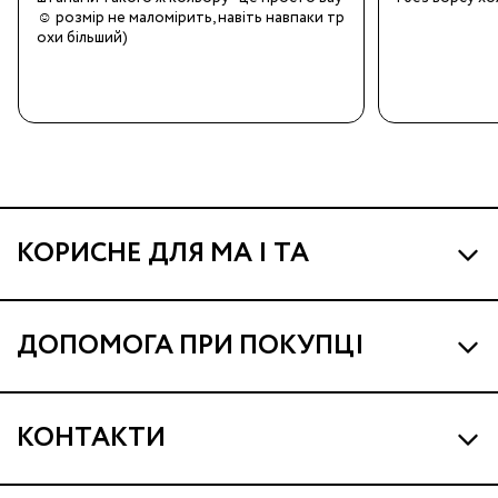
☺️ розмір не маломірить, навіть навпаки тр
охи більший)
КОРИСНЕ ДЛЯ МА І ТА
Про МА та Маминих Асистентів
ДОПОМОГА ПРИ ПОКУПЦІ
Програма Ма Кешбек
Наші магазини
Ма Клуб
КОНТАКТИ
Доставка і оплата
Подарункові сертифікати
support@ma.com.ua
Гарантія та сервіс