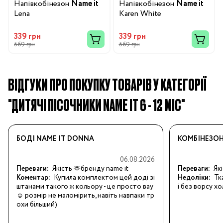
Напівкобінезон
Name it
Напівкобінезон
Name it
Lena
Karen White
339 грн
339 грн
569 грн
569 грн
ВІДГУКИ ПРО ПОКУПКУ ТОВАРІВ У КАТЕГОРІЇ
"ДИТЯЧІ ПІСОЧНИКИ NAME IT 6 - 12 МІС"
БОДІ NAME IT DONNA
КОМБІНЕЗОН
06.08.2026
Переваги:
Якість 🫶бренду name it
Переваги:
Які
Коментар:
Купила комплектом цей доді зі 
Недоліки:
Тк
штанами такого ж кольору - це просто вау 
і без ворсу х
☺️ розмір не маломірить, навіть навпаки тр
охи більший)