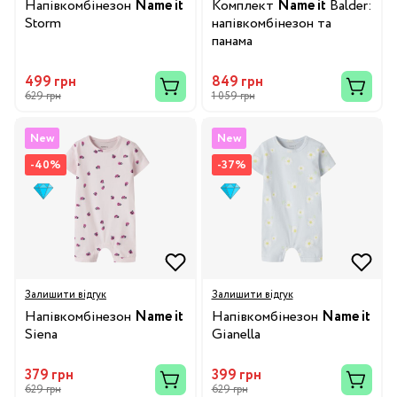
Напівкомбінезон
Name it
Комплект
Name it
Balder:
Storm
напівкомбінезон та
панама
499 грн
849 грн
629 грн
1 059 грн
New
New
-40%
-37%
Залишити відгук
Залишити відгук
Напівкомбінезон
Name it
Напівкомбінезон
Name it
Siena
Gianella
379 грн
399 грн
629 грн
629 грн