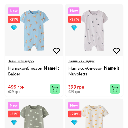
New
New
-21%
-37%
Залишити відгук
Залишити відгук
Напівкомбінезон
Name it
Напівкомбінезон
Name it
Balder
Nuvoletta
499 грн
399 грн
629 грн
629 грн
New
New
-21%
-20%