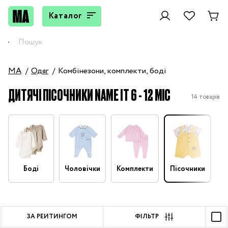
Каталог
MA
Одяг
Комбінезони, комплекти, боді
ДИТЯЧІ ПІСОЧНИКИ NAME IT 6 - 12 МІС
14 товарів
Боді
Чоловічки
Комплекти
Пісочники
П
ЗА РЕЙТИНГОМ
ФІЛЬТР